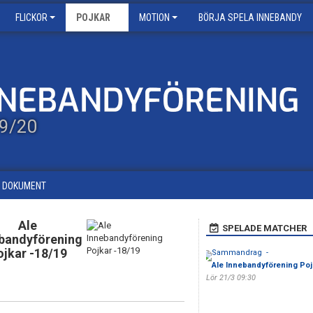
FLICKOR
POJKAR
MOTION
BÖRJA SPELA INNEBANDY
19/20
DOKUMENT
Ale
SPELADE MATCHER
bandyförening
ojkar -18/19
Sammandrag -
Ale Innebandyförening Poj
Lör 21/3 09:30