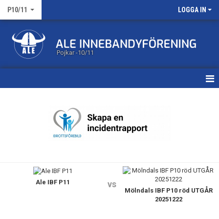
P10/11
LOGGA IN
Pojkar -10/11
HEM
NYHETER
KALENDER
MATCHER
Ale IBF P11
TRUPPEN
vs
Mölndals IBF P10 röd UTGÅR
20251222
BILDGALLERI