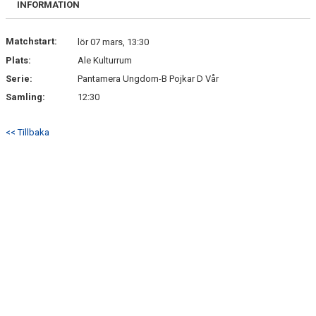
INFORMATION
DOKUMENT
KONTAKT
Matchstart:
lör 07 mars, 13:30
Plats:
Ale Kulturrum
Serie:
Pantamera Ungdom-B Pojkar D Vår
Samling:
12:30
<< Tillbaka