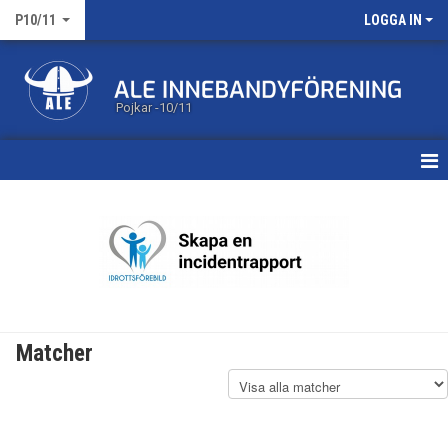
P10/11
LOGGA IN
Pojkar -10/11
HEM
NYHETER
KALENDER
MATCHER
Matcher
TRUPPEN
BILDGALLERI