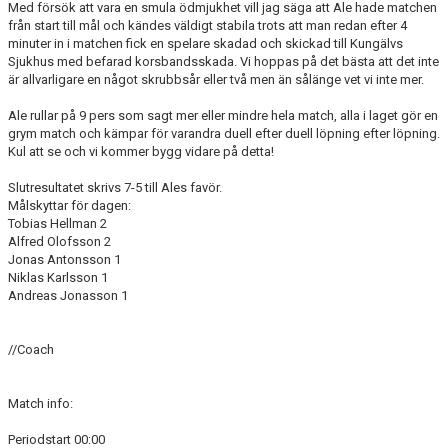
Med försök att vara en smula ödmjukhet vill jag säga att Ale hade matchen
NYHETSARKIV
från start till mål och kändes väldigt stabila trots att man redan efter 4
minuter in i matchen fick en spelare skadad och skickad till Kungälvs
Sjukhus med befarad korsbandsskada. Vi hoppas på det bästa att det inte
är allvarligare en något skrubbsår eller två men än sålänge vet vi inte mer.
Ale rullar på 9 pers som sagt mer eller mindre hela match, alla i laget gör en
grym match och kämpar för varandra duell efter duell löpning efter löpning.
Kul att se och vi kommer bygg vidare på detta!
Slutresultatet skrivs 7-5 till Ales favör.
Målskyttar för dagen:
Tobias Hellman 2
Alfred Olofsson 2
Jonas Antonsson 1
Niklas Karlsson 1
Andreas Jonasson 1
//Coach
Match info:
Periodstart 00:00