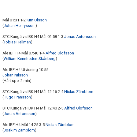
Mål 01:31 1-2
Kim Olsson
(
Johan Henrysson
)
STC Kungälvs IBK H4 Mål 01:58 1-3
Jonas Antonsson
(
Tobias Hellman
)
Ale IBF H4 Mål 07:40 1-4
Alfred Olofsson
(
William Kennheden-Skånberg
)
Ale IBF H4 Utvisning 10:55
Johan Nilsson
(Hårt spel 2 min)
STC Kungälvs IBK H4 Mål 12:16 2-4
Niclas Zärnblom
(
Hugo Fransson
)
STC Kungälvs IBK H4 Mål 12:40 2-5
Alfred Olofsson
(
Jonas Antonsson
)
Ale IBF H4 Mål 14:25 3-5
Niclas Zärnblom
(
Joakim Zärnblom
)