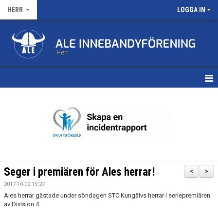
HERR
LOGGA IN
Herr
HEM
KALENDER
MATCHER
TRUPPEN
Seger i premiären för Ales herrar!
<
>
BILDGALLERI
2017-10-02 19:27
Ales herrar gästade under söndagen STC Kungälvs herrar i seriepremiären
DOKUMENT
av Division 4.