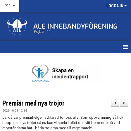
P11
LOGGA IN
Pojkar -11
HEM
KALENDER
MATCHER
TRUPPEN
Premiär med nya tröjor
<
>
BILDGALLERI
2023-10-08 12:14
Ja, då var premiärhelgen avklarad för oss alla. Som uppvärmning så fick
DOKUMENT
truppen ut nya tröjor så nu kan vi spela i blått och vitt beroende på vad
motståndarna har - båda tröjorna med till varje match!