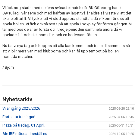
NYHETSARKIV
Vi fick nog starta med seriens svåraste match då IBK Göteborg har ett
09/10 lag i vår serie och med hälften av laget två år äldre så visste vi att det
skulle bli tufft. Vi tycker att vi stod upp bra stundtals då vi kom för oss att
spela bollen. Vi fick också testa på att spela i boxplay för första gången. Vi
tar med oss delar av första och tredje perioden samt hela andra då vi
spelade 1-1 och slet som djur, och en hedersam förlust.
Nu tar vi nya tag och hoppas att alla kan komma och träna tillsammans så
att vi blir mera vän med klubborna och kan få upp tempot på bollen i
framtida matcher.
/ Björn
Nyhetsarkiv
Vi är igång 2025/2026
2025-08-28 23:10
Fortsatta träningar!
2025-04-06 19:45
Pizza på tisdag, 01 April.
2025-03-31 13:31
Ale IBF mössa - beställ nu
2024-12-05 10:25