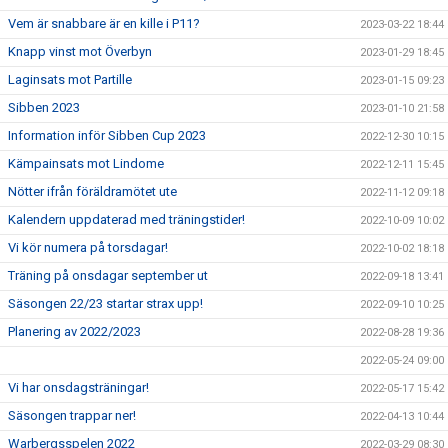
Vem är snabbare är en kille i P11?
2023-03-22 18:44
Knapp vinst mot Överbyn
2023-01-29 18:45
Laginsats mot Partille
2023-01-15 09:23
Sibben 2023
2023-01-10 21:58
Information inför Sibben Cup 2023
2022-12-30 10:15
Kämpainsats mot Lindome
2022-12-11 15:45
Nötter ifrån föräldramötet ute
2022-11-12 09:18
Kalendern uppdaterad med träningstider!
2022-10-09 10:02
Vi kör numera på torsdagar!
2022-10-02 18:18
Träning på onsdagar september ut
2022-09-18 13:41
Säsongen 22/23 startar strax upp!
2022-09-10 10:25
Planering av 2022/2023
2022-08-28 19:36
2022-05-24 09:00
Vi har onsdagsträningar!
2022-05-17 15:42
Säsongen trappar ner!
2022-04-13 10:44
Warbergsspelen 2022
2022-03-29 08:30