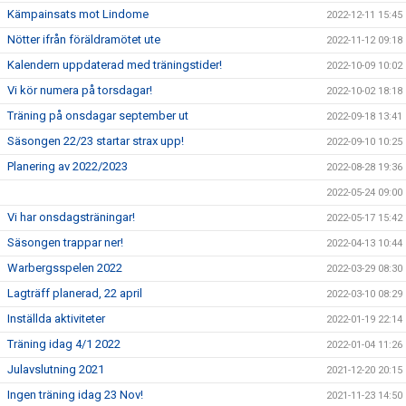
Kämpainsats mot Lindome
2022-12-11 15:45
Nötter ifrån föräldramötet ute
2022-11-12 09:18
Kalendern uppdaterad med träningstider!
2022-10-09 10:02
Vi kör numera på torsdagar!
2022-10-02 18:18
Träning på onsdagar september ut
2022-09-18 13:41
Säsongen 22/23 startar strax upp!
2022-09-10 10:25
Planering av 2022/2023
2022-08-28 19:36
2022-05-24 09:00
Vi har onsdagsträningar!
2022-05-17 15:42
Säsongen trappar ner!
2022-04-13 10:44
Warbergsspelen 2022
2022-03-29 08:30
Lagträff planerad, 22 april
2022-03-10 08:29
Inställda aktiviteter
2022-01-19 22:14
Träning idag 4/1 2022
2022-01-04 11:26
Julavslutning 2021
2021-12-20 20:15
Ingen träning idag 23 Nov!
2021-11-23 14:50