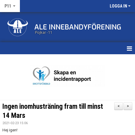
P11
LOGGA IN
Pojkar -11
HEM
KALENDER
MATCHER
TRUPPEN
Ingen inomhusträning fram till minst
<
>
BILDGALLERI
14 Mars
2021-02-23 15:06
DOKUMENT
Hej igen!