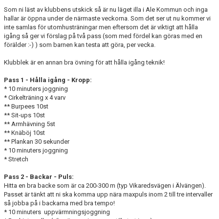
NYHETSARKIV
Som ni läst av klubbens utskick så är nu läget illa i Ale Kommun och inga
hallar är öppna under de närmaste veckorna. Som det ser ut nu kommer vi
inte samlas för utomhusträningar men eftersom det är viktigt att hålla
igång så ger vi förslag på två pass (som med fördel kan göras med en
förälder :-) ) som barnen kan testa att göra, per vecka.
Klubblek är en annan bra övning för att hålla igång teknik!
Pass 1 - Hålla igång - Kropp:
* 10 minuters joggning
* Cirkelträning x 4 varv
** Burpees 10st
** Sit-ups 10st
** Armhävning 5st
** Knäböj 10st
** Plankan 30 sekunder
* 10 minuters joggning
* Stretch
Pass 2 - B
ackar - Puls:
Hitta en bra backe som är ca 200-300 m (typ Vikaredsvägen i Älvängen).
Passet är tänkt att ni ska komma upp nära maxpuls inom 2 till tre intervaller
så jobba på i backarna med bra tempo!
* 10 minuters uppvärmningsjoggning