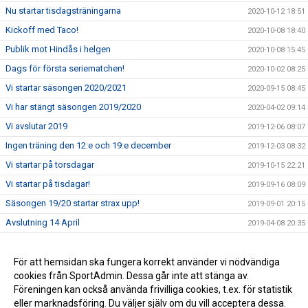
Nu startar tisdagsträningarna
2020-10-12 18:51
Kickoff med Taco!
2020-10-08 18:40
Publik mot Hindås i helgen
2020-10-08 15:45
Dags för första seriematchen!
2020-10-02 08:25
Vi startar säsongen 2020/2021
2020-09-15 08:45
Vi har stängt säsongen 2019/2020
2020-04-02 09:14
Vi avslutar 2019
2019-12-06 08:07
Ingen träning den 12:e och 19:e december
2019-12-03 08:32
Vi startar på torsdagar
2019-10-15 22:21
Vi startar på tisdagar!
2019-09-16 08:09
Säsongen 19/20 startar strax upp!
2019-09-01 20:15
Avslutning 14 April
2019-04-08 20:35
Ingen träning 24/2 2019
2019-02-12 21:29
Ingen träning 9/12-18
För att hemsidan ska fungera korrekt använder vi nödvändiga
2018-11-29 08:54
cookies från SportAdmin. Dessa går inte att stänga av.
Ingen träning 11/11 2018
2018-11-08 19:35
Föreningen kan också använda frivilliga cookies, t.ex. för statistik
eller marknadsföring. Du väljer själv om du vill acceptera dessa.