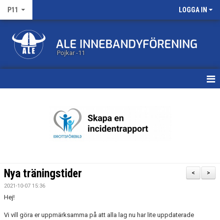
P11
LOGGA IN
Pojkar -11
HEM
KALENDER
MATCHER
TRUPPEN
Nya träningstider
<
>
BILDGALLERI
2021-10-07 15:36
Hej!
DOKUMENT
Vi vill göra er uppmärksamma på att alla lag nu har lite uppdaterade