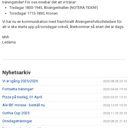
träningstider! För oss innebär det att vi tränar:
NYHETSARKIV
Tisdagar 1830-1945, Älvängenhallen (NOTERA TIDEN!)
Torsdagar 1715-1830, Kronan
Vi har nu en kommunikation med framförallt Älvängensfotbollsledare för
att vi ska starta upp på torsdagar också, återkommer så snart det är dags.
Mvh
Ledarna
Nyhetsarkiv
Vi är igång 2025/2026
2025-08-28 23:10
Fortsatta träningar!
2025-04-06 19:45
Pizza på tisdag, 01 April.
2025-03-31 13:31
Ale IBF mössa - beställ nu
2024-12-05 10:25
Gothia Cup 2025
2024-11-29 20:24
Onsdagsträningar
2024-08-25 21:42