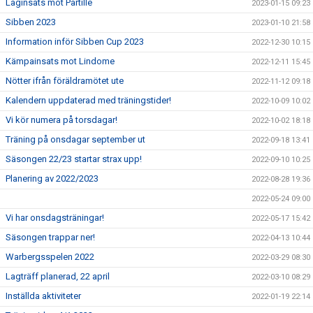
Laginsats mot Partille
2023-01-15 09:23
Sibben 2023
2023-01-10 21:58
Information inför Sibben Cup 2023
2022-12-30 10:15
Kämpainsats mot Lindome
2022-12-11 15:45
Nötter ifrån föräldramötet ute
2022-11-12 09:18
Kalendern uppdaterad med träningstider!
2022-10-09 10:02
Vi kör numera på torsdagar!
2022-10-02 18:18
Träning på onsdagar september ut
2022-09-18 13:41
Säsongen 22/23 startar strax upp!
2022-09-10 10:25
Planering av 2022/2023
2022-08-28 19:36
2022-05-24 09:00
Vi har onsdagsträningar!
2022-05-17 15:42
Säsongen trappar ner!
2022-04-13 10:44
Warbergsspelen 2022
2022-03-29 08:30
Lagträff planerad, 22 april
2022-03-10 08:29
Inställda aktiviteter
2022-01-19 22:14