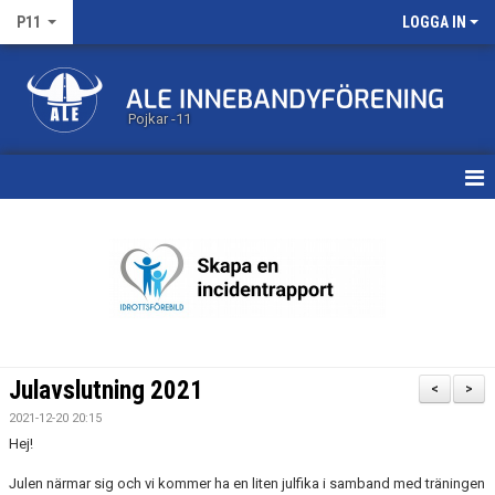
P11
LOGGA IN
Pojkar -11
HEM
KALENDER
MATCHER
TRUPPEN
Julavslutning 2021
<
>
BILDGALLERI
2021-12-20 20:15
Hej!
DOKUMENT
Julen närmar sig och vi kommer ha en liten julfika i samband med träningen