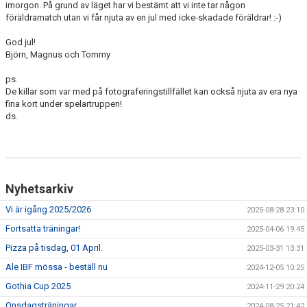
imorgon. På grund av läget har vi bestämt att vi inte tar någon
NYHETSARKIV
föräldramatch utan vi får njuta av en jul med icke-skadade föräldrar! :-)
God jul!
Björn, Magnus och Tommy
ps.
De killar som var med på fotograferingstillfället kan också njuta av era nya
fina kort under spelartruppen!
ds.
Nyhetsarkiv
Vi är igång 2025/2026
2025-08-28 23:10
Fortsatta träningar!
2025-04-06 19:45
Pizza på tisdag, 01 April.
2025-03-31 13:31
Ale IBF mössa - beställ nu
2024-12-05 10:25
Gothia Cup 2025
2024-11-29 20:24
Onsdagsträningar
2024-08-25 21:42