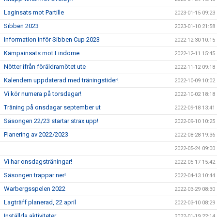
Laginsats mot Partille
2023-01-15 09:23
Sibben 2023
2023-01-10 21:58
Information inför Sibben Cup 2023
2022-12-30 10:15
Kämpainsats mot Lindome
2022-12-11 15:45
Nötter ifrån föräldramötet ute
2022-11-12 09:18
Kalendern uppdaterad med träningstider!
2022-10-09 10:02
Vi kör numera på torsdagar!
2022-10-02 18:18
Träning på onsdagar september ut
2022-09-18 13:41
Säsongen 22/23 startar strax upp!
2022-09-10 10:25
Planering av 2022/2023
2022-08-28 19:36
2022-05-24 09:00
Vi har onsdagsträningar!
2022-05-17 15:42
Säsongen trappar ner!
2022-04-13 10:44
Warbergsspelen 2022
2022-03-29 08:30
Lagträff planerad, 22 april
2022-03-10 08:29
Inställda aktiviteter
2022-01-19 22:14