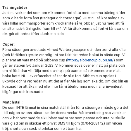
NYHETSARKIV
Träningstider
:
Just nu verkar det som om vi kommer fortsätta med samma träningstider
som vi hade förra året (tisdagar och torsdagar). Just nu så kör många av
våra killar sommarsporter som krockar lite så vi jobbar just nu med att få
en alternativ träningstid fram till v41. Vi får återkomma så fort vi får svar om
det går att ordna ifrån klubbens sida.
Cuper
:
Förra säsongen avslutade vi med Warbergscupen och den tror vi alla killar
(och föräldrar) tyckte var rolig - vi har faktiskt redan bokat in nästa cup. Vi
planerar att vara med på Sibbens cup (
https://sibbencup.cups.nu/
) som
går av stapen 5-6 Januari 2023. Vi kommer sova över en natt på plats och
om ni föräldrar vill följa med och heja på barnen så rekomenderar vi att
boka hotel NU - av erfarenhet så tar de slut fort. Sibben cup spelas i
Skövde och vi vet redan nu att det är fler Ale lag som ska dit. Om det blir en
kostnad för att åka med eller inte får vi återkomma med när vi inventerat
tillgångar och kostnader.
Matchställ
:
De som INTE lämnat in sina matchställ ifrån förra säsongen måste göra det
- till någon av oss tränar - under denna vecka. Vår inventering ska vara klar
och vi behöver meddela klubben vad vi har som passar och inte. Vi skulle
vara glad om ni skickar ett privat SMS till Björn (0704-208142) om vilken
tröj, shorts och sock-storlekar som ert barn har.