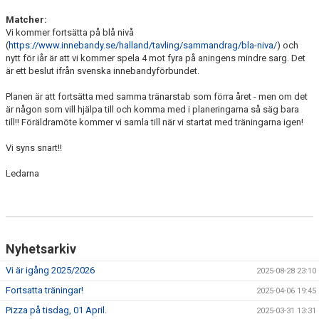
Matcher:
Vi kommer fortsätta på blå nivå
(
https://www.innebandy.se/halland/tavling/sammandrag/bla-niva/
) och
nytt för iår är att vi kommer spela 4 mot fyra på aningens mindre sarg. Det
är ett beslut ifrån svenska innebandyförbundet.
Planen är att fortsätta med samma tränarstab som förra året - men om det
är någon som vill hjälpa till och komma med i planeringarna så säg bara
till!! Föräldramöte kommer vi samla till när vi startat med träningarna igen!
Vi syns snart!!
Ledarna
Nyhetsarkiv
Vi är igång 2025/2026
2025-08-28 23:10
Fortsatta träningar!
2025-04-06 19:45
Pizza på tisdag, 01 April.
2025-03-31 13:31