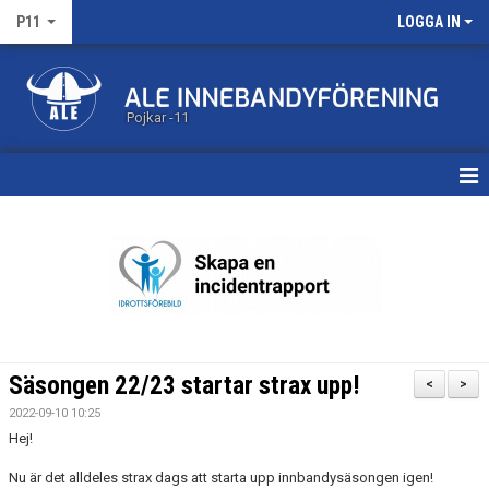
P11
LOGGA IN
Pojkar -11
HEM
KALENDER
MATCHER
TRUPPEN
Säsongen 22/23 startar strax upp!
<
>
BILDGALLERI
2022-09-10 10:25
Hej!
DOKUMENT
Nu är det alldeles strax dags att starta upp innbandysäsongen igen!