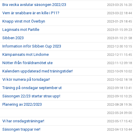
Bra vecka avslutar säsongen 2022/23
2023-03-25 16:20
Vem är snabbare är en kille i P11?
2023-03-22 18:44
Knapp vinst mot Överbyn
2023-01-29 18:45
Laginsats mot Partille
2023-01-15 09:23
Sibben 2023
2023-01-10 21:58
Information inför Sibben Cup 2023
2022-12-30 10:15
Kämpainsats mot Lindome
2022-12-11 15:45
Nötter ifrån föräldramötet ute
2022-11-12 09:18
Kalendern uppdaterad med träningstider!
2022-10-09 10:02
Vi kör numera på torsdagar!
2022-10-02 18:18
Träning på onsdagar september ut
2022-09-18 13:41
Säsongen 22/23 startar strax upp!
2022-09-10 10:25
Planering av 2022/2023
2022-08-28 19:36
2022-05-24 09:00
Vi har onsdagsträningar!
2022-05-17 15:42
Säsongen trappar ner!
2022-04-13 10:44