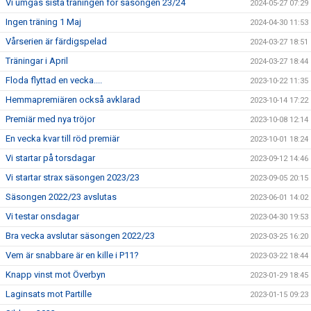
Vi umgås sista träningen för säsongen 23/24
2024-05-27 07:29
Ingen träning 1 Maj
2024-04-30 11:53
Vårserien är färdigspelad
2024-03-27 18:51
Träningar i April
2024-03-27 18:44
Floda flyttad en vecka....
2023-10-22 11:35
Hemmapremiären också avklarad
2023-10-14 17:22
Premiär med nya tröjor
2023-10-08 12:14
En vecka kvar till röd premiär
2023-10-01 18:24
Vi startar på torsdagar
2023-09-12 14:46
Vi startar strax säsongen 2023/23
2023-09-05 20:15
Säsongen 2022/23 avslutas
2023-06-01 14:02
Vi testar onsdagar
2023-04-30 19:53
Bra vecka avslutar säsongen 2022/23
2023-03-25 16:20
Vem är snabbare är en kille i P11?
2023-03-22 18:44
Knapp vinst mot Överbyn
2023-01-29 18:45
Laginsats mot Partille
2023-01-15 09:23