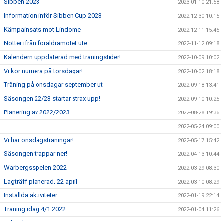
Sibben 2023
2023-01-10 21:58
Information inför Sibben Cup 2023
2022-12-30 10:15
Kämpainsats mot Lindome
2022-12-11 15:45
Nötter ifrån föräldramötet ute
2022-11-12 09:18
Kalendern uppdaterad med träningstider!
2022-10-09 10:02
Vi kör numera på torsdagar!
2022-10-02 18:18
Träning på onsdagar september ut
2022-09-18 13:41
Säsongen 22/23 startar strax upp!
2022-09-10 10:25
Planering av 2022/2023
2022-08-28 19:36
2022-05-24 09:00
Vi har onsdagsträningar!
2022-05-17 15:42
Säsongen trappar ner!
2022-04-13 10:44
Warbergsspelen 2022
2022-03-29 08:30
Lagträff planerad, 22 april
2022-03-10 08:29
Inställda aktiviteter
2022-01-19 22:14
Träning idag 4/1 2022
2022-01-04 11:26