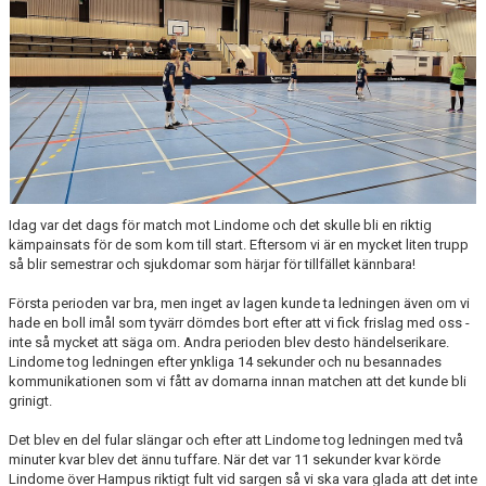
NYHETSARKIV
Idag var det dags för match mot Lindome och det skulle bli en riktig
kämpainsats för de som kom till start. Eftersom vi är en mycket liten trupp
så blir semestrar och sjukdomar som härjar för tillfället kännbara!
Första perioden var bra, men inget av lagen kunde ta ledningen även om vi
hade en boll imål som tyvärr dömdes bort efter att vi fick frislag med oss -
inte så mycket att säga om. Andra perioden blev desto händelserikare.
Lindome tog ledningen efter ynkliga 14 sekunder och nu besannades
kommunikationen som vi fått av domarna innan matchen att det kunde bli
grinigt.
Det blev en del fular slängar och efter att Lindome tog ledningen med två
minuter kvar blev det ännu tuffare. När det var 11 sekunder kvar körde
Lindome över Hampus riktigt fult vid sargen så vi ska vara glada att det inte