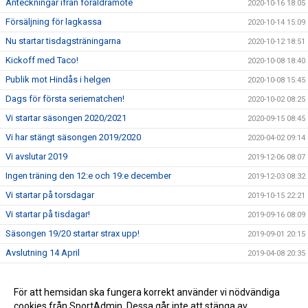
Anteckningar ifrån föräldramöte
2020-10-16 18:05
Försäljning för lagkassa
2020-10-14 15:09
Nu startar tisdagsträningarna
2020-10-12 18:51
Kickoff med Taco!
2020-10-08 18:40
Publik mot Hindås i helgen
2020-10-08 15:45
Dags för första seriematchen!
2020-10-02 08:25
Vi startar säsongen 2020/2021
2020-09-15 08:45
Vi har stängt säsongen 2019/2020
2020-04-02 09:14
Vi avslutar 2019
2019-12-06 08:07
Ingen träning den 12:e och 19:e december
2019-12-03 08:32
Vi startar på torsdagar
2019-10-15 22:21
Vi startar på tisdagar!
2019-09-16 08:09
Säsongen 19/20 startar strax upp!
2019-09-01 20:15
Avslutning 14 April
2019-04-08 20:35
Ingen träning 24/2 2019
2019-02-12 21:29
Ingen träning 9/12-18
För att hemsidan ska fungera korrekt använder vi nödvändiga
2018-11-29 08:54
cookies från SportAdmin. Dessa går inte att stänga av.