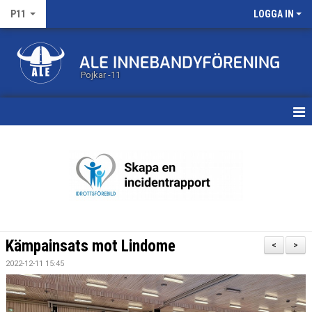
P11
LOGGA IN
Pojkar -11
HEM
KALENDER
MATCHER
TRUPPEN
Kämpainsats mot Lindome
<
>
BILDGALLERI
2022-12-11 15:45
DOKUMENT