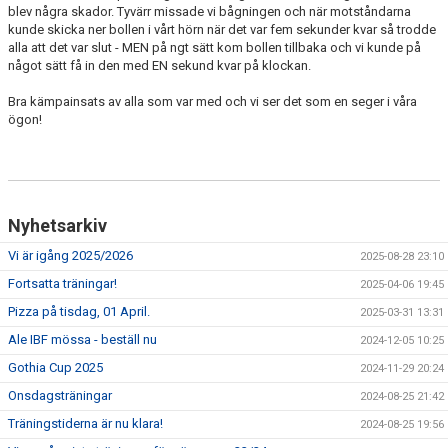
blev några skador. Tyvärr missade vi bågningen och när motståndarna
kunde skicka ner bollen i vårt hörn när det var fem sekunder kvar så trodde
alla att det var slut - MEN på ngt sätt kom bollen tillbaka och vi kunde på
något sätt få in den med EN sekund kvar på klockan.
Bra kämpainsats av alla som var med och vi ser det som en seger i våra
ögon!
Nyhetsarkiv
Vi är igång 2025/2026
2025-08-28 23:10
Fortsatta träningar!
2025-04-06 19:45
Pizza på tisdag, 01 April.
2025-03-31 13:31
Ale IBF mössa - beställ nu
2024-12-05 10:25
Gothia Cup 2025
2024-11-29 20:24
Onsdagsträningar
2024-08-25 21:42
Träningstiderna är nu klara!
2024-08-25 19:56