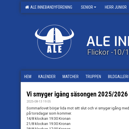
ALE INNEBANDYFÖRENING
SENIOR
HERR JUNIOR
Flickor -10
HEM
KALENDER
MATCHER
TRUPPEN
BILDGALLERI
Vi smyger igång säsongen 2025/2026
2025-08-13 19:05
Sommarlovet börjar lida mot sitt slut och vi smyger igång med 
på torsdagar som kommer.
14/8 klockan 19:30 Kronan
21/8 klockan 19:30 Kronan
28/8 klockan 17:00 Kronan