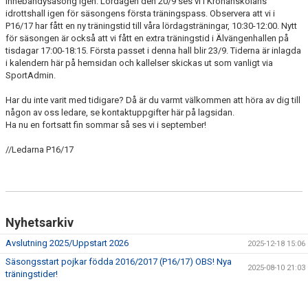
innebandysäsong igen. Lördagen den 20/9 ses vi i Kronanskolans
idrottshall igen för säsongens första träningspass. Observera att vi i
P16/17 har fått en ny träningstid till våra lördagsträningar, 10:30-12:00. Nytt
för säsongen är också att vi fått en extra träningstid i Älvängenhallen på
tisdagar 17:00-18:15. Första passet i denna hall blir 23/9. Tiderna är inlagda
i kalendern här på hemsidan och kallelser skickas ut som vanligt via
SportAdmin.
Har du inte varit med tidigare? Då är du varmt välkommen att höra av dig till
någon av oss ledare, se kontaktuppgifter här på lagsidan.
Ha nu en fortsatt fin sommar så ses vi i september!
//Ledarna P16/17
Nyhetsarkiv
Avslutning 2025/Uppstart 2026
2025-12-18 15:06
Säsongsstart pojkar födda 2016/2017 (P16/17) OBS! Nya
2025-08-10 21:03
träningstider!