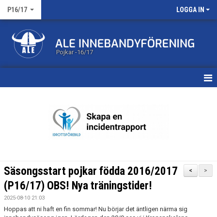
P16/17
LOGGA IN
Pojkar -16/17
HEM
NYHETER
MATCHER
KALENDER
Säsongsstart pojkar födda 2016/2017
<
>
TRUPPEN
(P16/17) OBS! Nya träningstider!
2025-08-10 21:03
DOKUMENT
Hoppas att ni haft en fin sommar! Nu börjar det äntligen närma sig