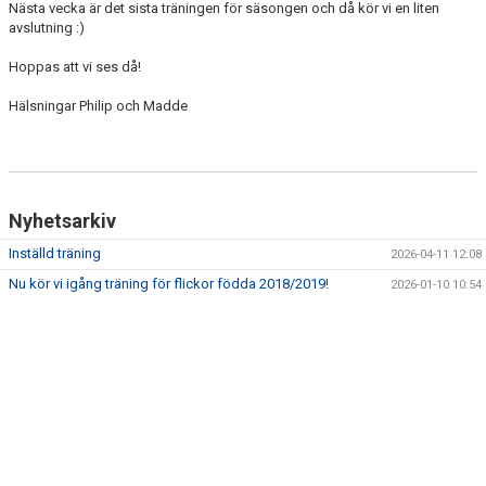
Nästa vecka är det sista träningen för säsongen och då kör vi en liten
DOKUMENT
avslutning :)
KONTAKT
Hoppas att vi ses då!
Hälsningar Philip och Madde
Nyhetsarkiv
Inställd träning
2026-04-11 12:08
Nu kör vi igång träning för flickor födda 2018/2019!
2026-01-10 10:54