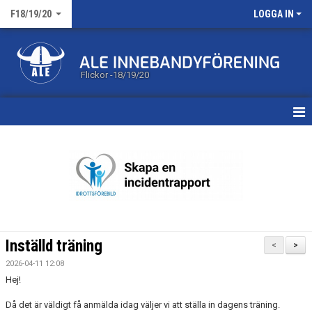
F18/19/20
LOGGA IN
Flickor -18/19/20
HEM
NYHETER
KALENDER
MATCHER
Inställd träning
<
>
TRUPPEN
2026-04-11 12:08
Hej!
BILDGALLERI
Då det är väldigt få anmälda idag väljer vi att ställa in dagens träning.