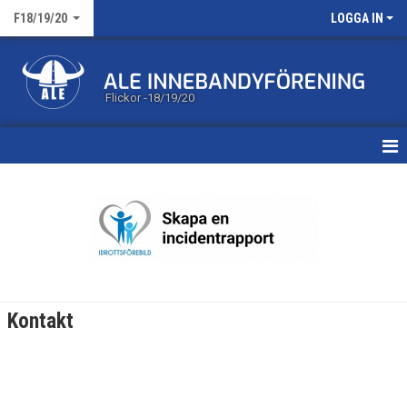
F18/19/20
LOGGA IN
Flickor -18/19/20
HEM
NYHETER
KALENDER
MATCHER
Kontakt
TRUPPEN
BILDGALLERI