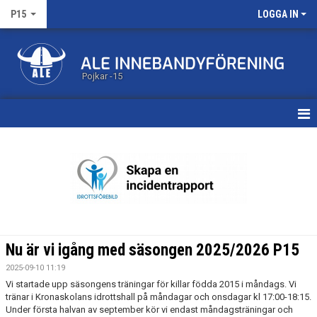
P15
LOGGA IN
Pojkar -15
HEM
KALENDER
MATCHER
TRUPPEN
Nu är vi igång med säsongen 2025/2026 P15
BILDGALLERI
2025-09-10 11:19
Vi startade upp säsongens träningar för killar födda 2015 i måndags. Vi
DOKUMENT
tränar i Kronaskolans idrottshall på måndagar och onsdagar kl 17:00-18:15.
Under första halvan av september kör vi endast måndagsträningar och