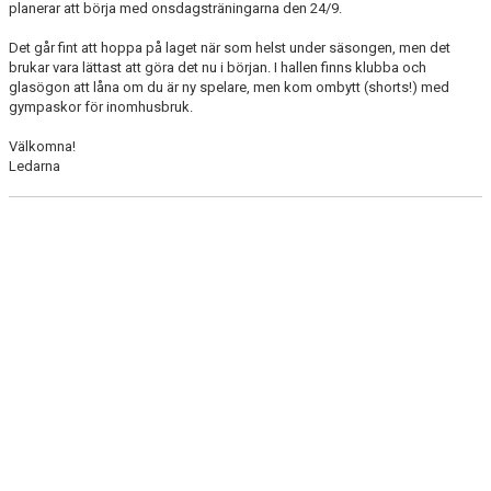
planerar att börja med onsdagsträningarna den 24/9.
NYHETER
Det går fint att hoppa på laget när som helst under säsongen, men det
brukar vara lättast att göra det nu i början. I hallen finns klubba och
glasögon att låna om du är ny spelare, men kom ombytt (shorts!) med
gympaskor för inomhusbruk.
Välkomna!
Ledarna