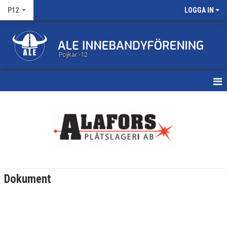
P12
LOGGA IN
Pojkar -12
HEM
KALENDER
MATCHER
TRUPPEN
Dokument
BILDGALLERI
DOKUMENT