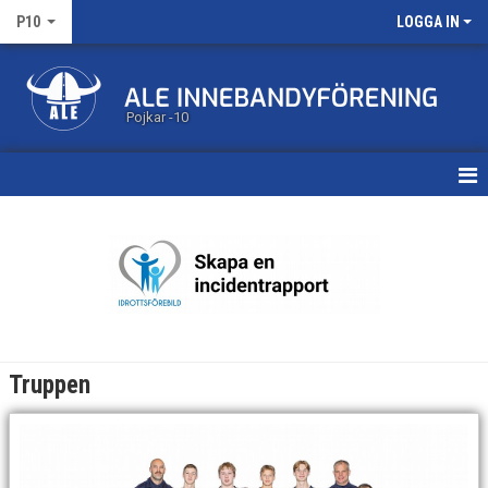
P10
LOGGA IN
Pojkar -10
HEM
KALENDER
MATCHER
TRUPPEN
Truppen
BILDGALLERI
DOKUMENT