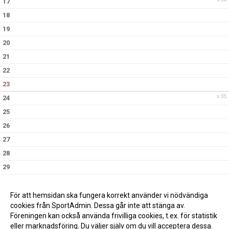
17
18
19
20
21
22
23
v.35
24
25
26
27
28
29
30
v.36
31
För att hemsidan ska fungera korrekt använder vi nödvändiga
cookies från SportAdmin. Dessa går inte att stänga av.
Föreningen kan också använda frivilliga cookies, t.ex. för statistik
eller marknadsföring. Du väljer själv om du vill acceptera dessa.