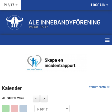
P16/17
LOGGA IN
Pojkar -16/17
HEM
NYHETER
MATCHER
KALENDER
Kalender
Prenumerera >>
TRUPPEN
AUGUSTI 2026
DOKUMENT