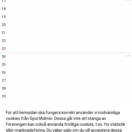
17
18
19
20
21
22
23
v.35
24
25
26
27
28
29
30
v.36
31
För att hemsidan ska fungera korrekt använder vi nödvändiga
cookies från SportAdmin. Dessa går inte att stänga av.
Föreningen kan också använda frivilliga cookies, t.ex. för statistik
eller marknadsföring. Du väljer själv om du vill acceptera dessa.