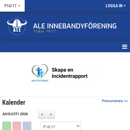
P16/17
LOGGA IN
Pojkar -16/17
HEM
NYHETER
MATCHER
KALENDER
Kalender
Prenumerera >>
TRUPPEN
AUGUSTI 2026
DOKUMENT