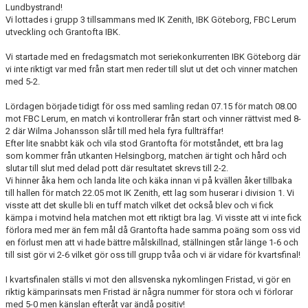
Lundbystrand!
Vi lottades i grupp 3 tillsammans med IK Zenith, IBK Göteborg, FBC Lerum
utveckling och Grantofta IBK.
Vi startade med en fredagsmatch mot seriekonkurrenten IBK Göteborg där
vi inte riktigt var med från start men reder till slut ut det och vinner matchen
med 5-2.
Lördagen började tidigt för oss med samling redan 07.15 för match 08.00
mot FBC Lerum, en match vi kontrollerar från start och vinner rättvist med 8-
2 där Wilma Johansson slår till med hela fyra fullträffar!
Efter lite snabbt käk och vila stod Grantofta för motståndet, ett bra lag
som kommer från utkanten Helsingborg, matchen är tight och hård och
slutar till slut med delad pott där resultatet skrevs till 2-2.
Vi hinner åka hem och landa lite och käka innan vi på kvällen åker tillbaka
till hallen för match 22.05 mot IK Zenith, ett lag som huserar i division 1. Vi
visste att det skulle bli en tuff match vilket det också blev och vi fick
kämpa i motvind hela matchen mot ett riktigt bra lag. Vi visste att vi inte fick
förlora med mer än fem mål då Grantofta hade samma poäng som oss vid
en förlust men att vi hade bättre målskillnad, ställningen står länge 1-6 och
till sist gör vi 2-6 vilket gör oss till grupp tvåa och vi är vidare för kvartsfinal!
I kvartsfinalen ställs vi mot den allsvenska nykomlingen Fristad, vi gör en
riktig kämparinsats men Fristad är några nummer för stora och vi förlorar
med 5-0 men känslan efteråt var ändå positiv!