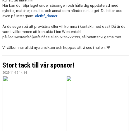
Kul att du hittat hit!
Här kan du följa laget under säsongen och hålla dig uppdaterad med
nyheter, matcher, resultat och annat som händer runt laget. Du hittar oss
även på Instagram:
aleibf_damer
Är du sugen på att provträna eller vill komma i kontakt med oss? Då är du
varmt välkommen att kontakta Linn Westerdahl
på
linn.westerdahl@aleibf.se
eller
0709-772080
, så berättar vi gärna mer.
Vi välkomnar alltid nya ansikten och hoppas att vi ses i hallen! 💙
Stort tack till vår sponsor!
2025-11-19 14:14