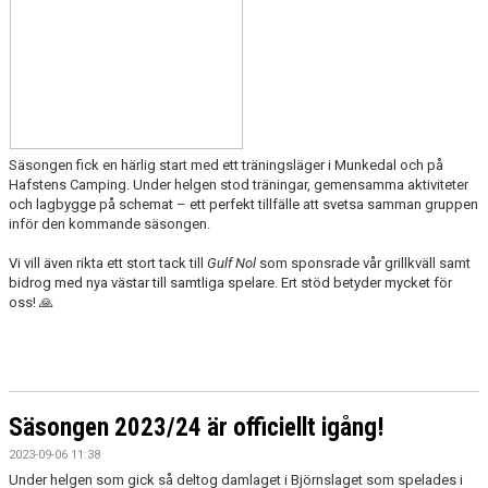
Säsongen fick en härlig start med ett träningsläger i Munkedal och på
Hafstens Camping. Under helgen stod träningar, gemensamma aktiviteter
och lagbygge på schemat – ett perfekt tillfälle att svetsa samman gruppen
inför den kommande säsongen.
Vi vill även rikta ett stort tack till
Gulf Nol
som sponsrade vår grillkväll samt
bidrog med nya västar till samtliga spelare. Ert stöd betyder mycket för
oss! 🙏
Säsongen 2023/24 är officiellt igång!
2023-09-06 11:38
Under helgen som gick så deltog damlaget i Björnslaget som spelades i