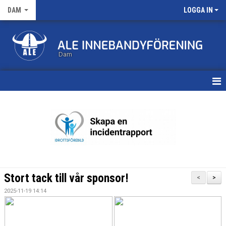
DAM
LOGGA IN
Dam
HEM
TRUPPEN
KALENDER
MATCHER
Stort tack till vår sponsor!
<
>
NYHETSARKIV
2025-11-19 14:14