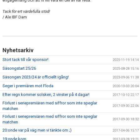
engagemang och att ni vill vara en del av vår resa.
Tack för ert värdefulla stöd!
/ Ale IBF Dam
Nyhetsarkiv
Stort tack till vår sponsor!
2025-11-19 14:14
Säsongstart 25/26
2025-08-28 15:16
Säsongen 2023/24 är officiellt igång!
2023-09-06 11:38
Seger i premiären mot Floda
2020-10-03 20:04
Efter regn kommer solsken, 2 vinster på 4 dagar!
2017-10-10 22:17
Förlust i seriepremiären med siffror som inte speglar
2017-09-30 22:06
matchen
Förlust i seriepremiären med siffror som inte speglar
2017-09-30 18:32
matchen
20:onde var på väg men vi tänkte om ;)
2017-04-06 15:17
19:onde kom
2017-03-28 19:21