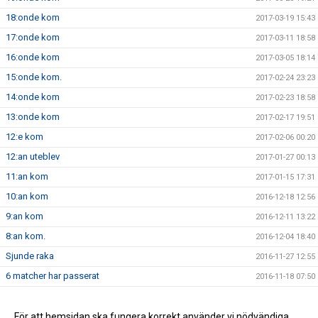
18:onde kom
2017-03-19 15:43
17:onde kom
2017-03-11 18:58
16:onde kom
2017-03-05 18:14
15:onde kom.
2017-02-24 23:23
14:onde kom
2017-02-23 18:58
13:onde kom
2017-02-17 19:51
12:e kom
2017-02-06 00:20
12:an uteblev
2017-01-27 00:13
11:an kom
2017-01-15 17:31
10:an kom
2016-12-18 12:56
9:an kom
2016-12-11 13:22
8:an kom.
2016-12-04 18:40
Sjunde raka
2016-11-27 12:55
6 matcher har passerat
2016-11-18 07:50
5 matcher har passerat
2016-11-14 07:59
4 matcher har passerat
För att hemsidan ska fungera korrekt använder vi nödvändiga
2016-10-29 16:41