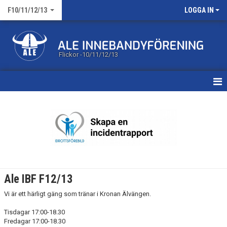
F10/11/12/13
LOGGA IN
Flickor -10/11/12/13
HEM
KALENDER
MATCHER
TRUPPEN
Ale IBF F12/13
BILDGALLERI
Vi är ett härligt gäng som tränar i Kronan Älvängen.
DOKUMENT
Tisdagar 17:00-18.30
Fredagar 17:00-18.30