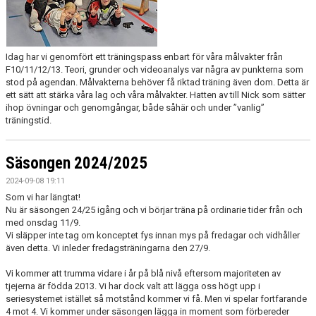
Idag har vi genomfört ett träningspass enbart för våra målvakter från
F10/11/12/13. Teori, grunder och videoanalys var några av punkterna som
stod på agendan. Målvakterna behöver få riktad träning även dom. Detta är
ett sätt att stärka våra lag och våra målvakter. Hatten av till Nick som sätter
ihop övningar och genomgångar, både såhär och under ”vanlig”
träningstid.
Säsongen 2024/2025
2024-09-08 19:11
Som vi har längtat!
Nu är säsongen 24/25 igång och vi börjar träna på ordinarie tider från och
med onsdag 11/9.
Vi släpper inte tag om konceptet fys innan mys på fredagar och vidhåller
även detta. Vi inleder fredagsträningarna den 27/9.
Vi kommer att trumma vidare i år på blå nivå eftersom majoriteten av
tjejerna är födda 2013. Vi har dock valt att lägga oss högt upp i
seriesystemet istället så motstånd kommer vi få. Men vi spelar fortfarande
4 mot 4. Vi kommer under säsongen lägga in moment som förbereder