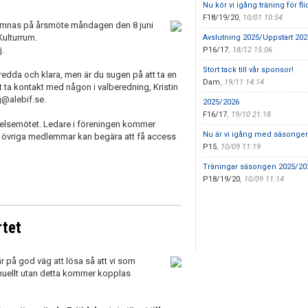
Nu kör vi igång träning för f
F18/19/20
,
10/01 10:54
omnas på årsmöte måndagen den 8 juni
Kulturrum.
Avslutning 2025/Uppstart 202
j.
P16/17
,
18/12 15:06
Stort tack till vår sponsor!
eredda och klara, men är du sugen på att ta en
Dam
,
19/11 14:14
t ta kontakt med någon i valberedning, Kristin
ng@alebif.se.
2025/2026
F16/17
,
19/10 21:18
relsemötet. Ledare i föreningen kommer
Nu är vi igång med säsonge
 övriga medlemmar kan begära att få access
P15
,
10/09 11:19
Träningar säsongen 2025/20
P18/19/20
,
10/09 11:14
rtet
 på god väg att lösa så att vi som
nuellt utan detta kommer kopplas