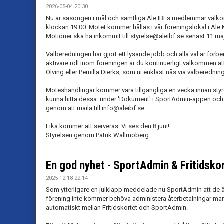
2026-05-04 20:30
Nu är säsongen i mål och samtliga Ale IBFs medlemmar välk
klockan 19.00. Mötet kommer hållas i vår föreningslokal i Ale 
Motioner ska ha inkommit till styrelse@aleibf.se senast 11 ma
Valberedningen har gjort ett lysande jobb och alla val är förb
aktivare roll inom föreningen är du kontinuerligt välkommen at
Olving eller Pernilla Dierks, som ni enklast nås via valberedni
Möteshandlingar kommer vara tillgängliga en vecka innan sty
kunna hitta dessa under 'Dokument' i SportAdmin-appen och
genom att maila till info@aleibf.se.
Fika kommer att serveras. Vi ses den 8 juni!
Styrelsen genom Patrik Wallmoberg
En god nyhet - SportAdmin & Fritidsko
2025-12-18 22:14
Som ytterligare en julklapp meddelade nu SportAdmin att de är
förening inte kommer behöva administera återbetalningar ma
automatiskt mellan Fritidskortet och SportAdmin.