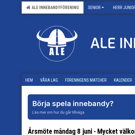
ALE INNEBANDYFÖRENING
SENIOR
HERR JUNIO
HEM
VÅRA LAG
FÖRENINGENS MATCHER
KALENDER
Börja spela innebandy?
Läs mer om hur du går tillväga
Årsmöte måndag 8 juni - Mycket välk