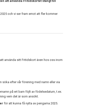
n att använda Fritidskortet stängt till
2025 och vi ser fram emot att fler kommer
r att använda sitt Fritidskort även hos oss inom
n söka efter vår förening med namn eller via
ternamn på ert barn föjlt av födelsedatum, t.ex.
ening vem det är som ansökt.
er
för att kunna få nytta av pengarna 2025.