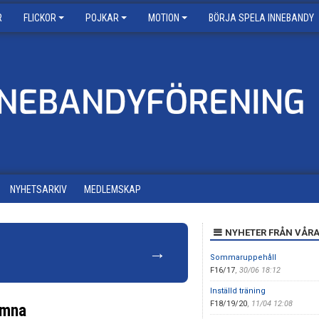
R
FLICKOR
POJKAR
MOTION
BÖRJA SPELA INNEBANDY
NYHETSARKIV
MEDLEMSKAP
NYHETER FRÅN VÅRA
→
Sommaruppehåll
F16/17
,
30/06 18:12
Inställd träning
F18/19/20
,
11/04 12:08
omna