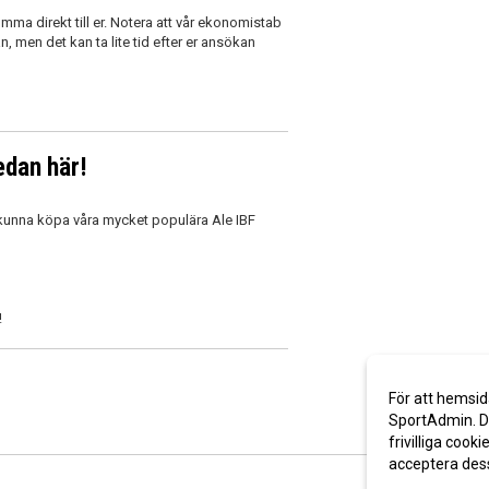
ma direkt till er. Notera att vår ekonomistab
, men det kan ta lite tid efter er ansökan
edan här!
n kunna köpa våra mycket populära Ale IBF
!
För att hemsid
SportAdmin. De
frivilliga cooki
acceptera des