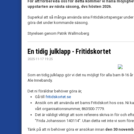
För att förbereda oss för detta kommer vi hålla möjlighete
uppstarten av nästa säsong, dvs hösten 2026.
Superkul att så många använda sina Fritidskortspengar under 
göra det under kommande säsong.
Styrelsen genom Patrik Wallmoberg
En tidig julklapp - Fritidskortet
2025-11-17 19:25
Som en tidig julklapp gör vi det nu möjligt för alla barn 8-16 å
Ale Innebandy.
Det ni föräldrar behöver göra är,
Gå till
fritidskortet.se
Ansök om att använda ert barns Fritidskort hos oss. Ni ka
vårt organisationsnummer, 863500-7779.
Det är väldigt viktigt att som referens skriva in för och ef
”Frida Johansson 140114”. Utan detta vet inte vi som för
Tänk på att ni behöver göra er ansökan innan
den 30 novemb