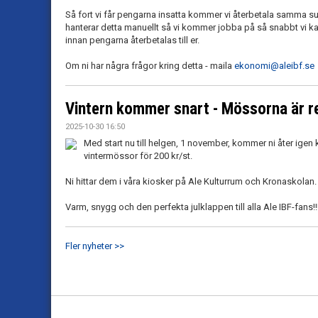
Så fort vi får pengarna insatta kommer vi återbetala samma sum
hanterar detta manuellt så vi kommer jobba på så snabbt vi kan
innan pengarna återbetalas till er.
Om ni har några frågor kring detta - maila
ekonomi@aleibf.se
Vintern kommer snart - Mössorna är r
2025-10-30 16:50
Med start nu till helgen, 1 november, kommer ni åter ige
vintermössor för 200 kr/st.
Ni hittar dem i våra kiosker på Ale Kulturrum och Kronaskolan.
Varm, snygg och den perfekta julklappen till alla Ale IBF-fans!!
Fler nyheter >>