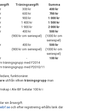
vgift
Träningsavgift
Summa
r
300 kr
400 kr
r
600 kr
700 kr
r
900 kr
1 000 kr
r
1 400 kr
1 500 kr
r
1 900 kr
2 000 kr
r
400 kr
500 kr
(900 kr om seriespel)
(1000 kr om
seriespel)
r
400 kr
500 kr
(900 kr om seriespel)
(1000 kr om
seriespel)
r
-
100 kr
am träningsgrupp med F2014
am träningsgrupp med P2010/11
ledare, funktionärer.
are
utifrån vilken
träningsgrupp
man
kap i Ale IBF betalar 100 kr i
ar sin årsavgift.
leibf.se
och efter registrering erhålls länk där