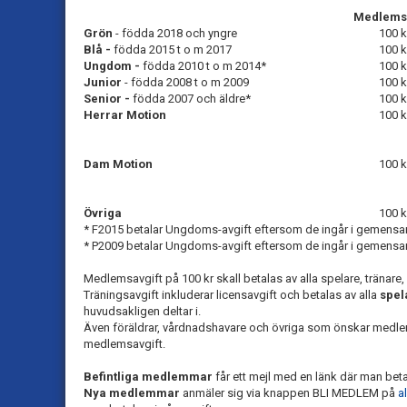
Medlemsa
Grön
- födda 2018 och yngre
100 k
Blå -
födda 2015 t o m 2017
100 k
Ungdom -
födda 2010 t o m 2014*
100 k
Junior
- födda 2008 t o m 2009
100 k
Senior -
födda 2007 och äldre*
100 k
Herrar Motion
100 k
Dam Motion
100 k
Övriga
100 k
* F2015 betalar Ungdoms-avgift eftersom de ingår i gemens
* P2009 betalar Ungdoms-avgift eftersom de ingår i gemens
Medlemsavgift på 100 kr skall betalas av alla spelare, tränare, 
Träningsavgift inkluderar licensavgift och betalas av alla
spel
huvudsakligen deltar i.
Även föräldrar, vårdnadshavare och övriga som önskar medlems
medlemsavgift.
Befintliga medlemmar
får ett mejl med en länk där man betal
Nya medlemmar
anmäler sig via knappen BLI MEDLEM på
a