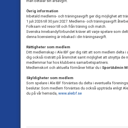
man betalar sin årsavgift.
Övrig information
Inbetald medlems- och träningsavgift ger dig möjlighet att t
1 juli 2026 till 30 juni 2027. Medlems- och träningsavgift åte
Folksam vid resor till och från träning och match.
Svenska Innebandyförbundet kräver att varje spelare som deltar
denna licensiering är inbakad i din träningsavgift.
Rättigheter som medlem
Ditt medlemskap i Ale IBF ger dig rätt att som medlem delta i 
dig också rösträtt på årsmötet samt möjlighet att utnyttja d
medlemmar har hos klubbens samarbetspartners.
Medlemskort och aktuella förmåner hittar du i
SportAdmin 
Skyldigheter som medlem
Som spelare i Ale IBF förväntas du delta i eventuella förenings
beslutar. Som medlem förväntas du också uppträda enligt Ale 
du på vår hemsida,
www.aleibf.se