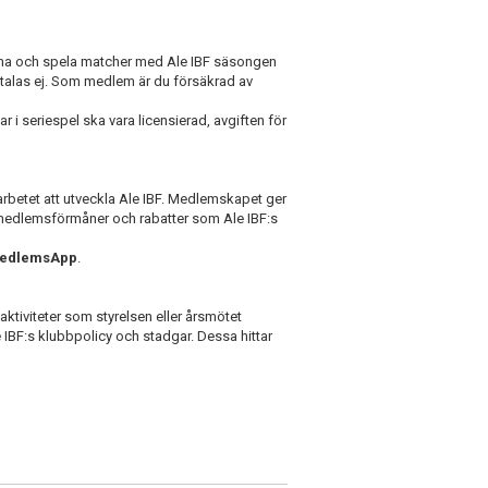
räna och spela matcher med Ale IBF säsongen
rbetalas ej. Som medlem är du försäkrad av
 i seriespel ska vara licensierad, avgiften för
arbetet att utveckla Ale IBF. Medlemskapet ger
e medlemsförmåner och rabatter som Ale IBF:s
MedlemsApp
.
aktiviteter som styrelsen eller årsmötet
IBF:s klubbpolicy och stadgar. Dessa hittar