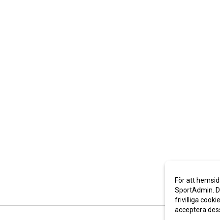
För att hemsid
SportAdmin. De
frivilliga cooki
acceptera des