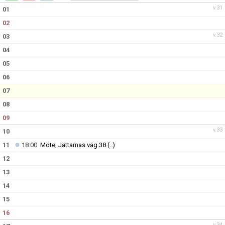
NYHETSARKIV
v.31
01
02
v.32
03
04
05
06
07
08
09
v.33
10
11
18:00
Möte, Jättarnas väg 38
(..)
12
13
14
15
16
v.34