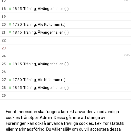
17
18
18:15
Träning, Älvängenhallen
(..)
19
20
17:30
Träning, Ale Kulturrum
(..)
21
18:15
Träning, Älvängenhallen
(..)
22
23
v.35
24
25
18:15
Träning, Älvängenhallen
(..)
26
27
17:30
Träning, Ale Kulturrum
(..)
28
18:15
Träning, Älvängenhallen
(..)
29
30
v.36
31
För att hemsidan ska fungera korrekt använder vi nödvändiga
cookies från SportAdmin. Dessa går inte att stänga av.
Föreningen kan också använda frivilliga cookies, t.ex. för statistik
eller marknadsföring. Du väljer själv om du vill acceptera dessa.