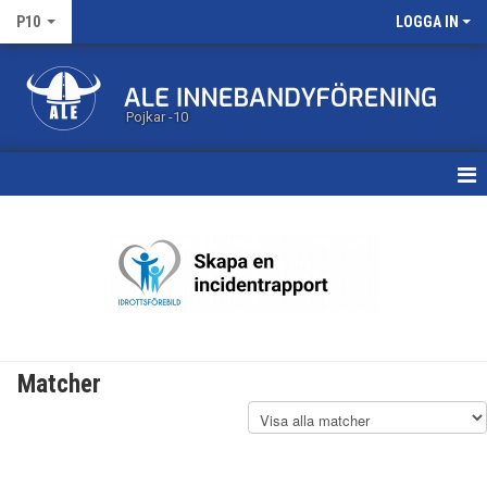
P10
LOGGA IN
Pojkar -10
HEM
KALENDER
MATCHER
TRUPPEN
Matcher
BILDGALLERI
DOKUMENT