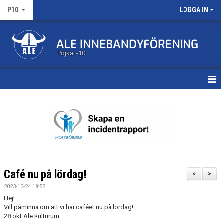
P10
LOGGA IN
Pojkar -10
HEM
KALENDER
MATCHER
TRUPPEN
Café nu på lördag!
<
>
BILDGALLERI
2023-10-24 18:53
Hej!
DOKUMENT
Vill påminna om att vi har caféet nu på lördag!
28 okt Ale Kulturum