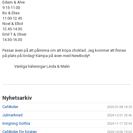
Edwin & Alve
NYHETSARKIV
9.15-11.00
Bo & Elias
11.00-12.45
Noel & Elliot
12.45-14.30
Emil T & Oliver
14.30-16.30
Passar även på att påminna om att köpa choklad. Jag kommer att finnas
på plats på lördag! Kämpa på även med NewBody!!
Vänliga hälsningar Linda & Malin
Nyhetsarkiv
Cafétider
2025-01-08 18:29
Julmarknad
2024-12-01 20:46
Invigning Gothia
2024-11-17 20:54
Cafétider för hösten
2024-10-06 19:02