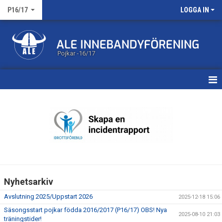
P16/17
LOGGA IN
Pojkar -16/17
HEM
NYHETER
MATCHER
KALENDER
Nyhetsarkiv
TRUPPEN
Avslutning 2025/Uppstart 2026
2025-12-18 15:06
DOKUMENT
Säsongsstart pojkar födda 2016/2017 (P16/17) OBS! Nya
2025-08-10 21:03
träningstider!