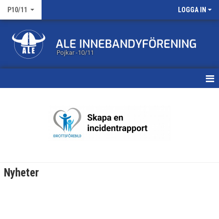
P10/11
LOGGA IN
Pojkar -10/11
HEM
NYHETER
KALENDER
MATCHER
Nyheter
TRUPPEN
BILDGALLERI