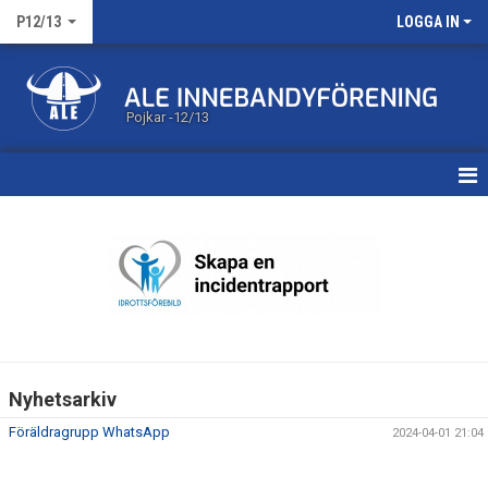
P12/13
LOGGA IN
Pojkar -12/13
HEM
KALENDER
MATCHER
TRUPPEN
Nyhetsarkiv
BILDGALLERI
Föräldragrupp WhatsApp
2024-04-01 21:04
DOKUMENT