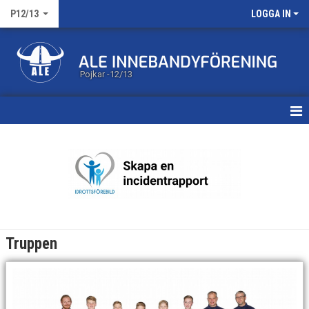
P12/13
LOGGA IN
Pojkar -12/13
HEM
KALENDER
MATCHER
TRUPPEN
Truppen
BILDGALLERI
DOKUMENT