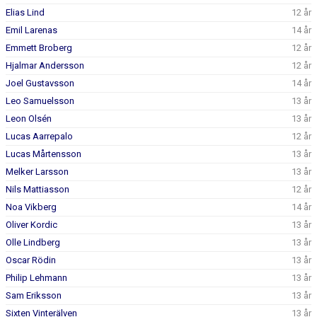
Elias Lind
12 år
Emil Larenas
14 år
Emmett Broberg
12 år
Hjalmar Andersson
12 år
Joel Gustavsson
14 år
Leo Samuelsson
13 år
Leon Olsén
13 år
Lucas Aarrepalo
12 år
Lucas Mårtensson
13 år
Melker Larsson
13 år
Nils Mattiasson
12 år
Noa Vikberg
14 år
Oliver Kordic
13 år
Olle Lindberg
13 år
Oscar Rödin
13 år
Philip Lehmann
13 år
Sam Eriksson
13 år
Sixten Vinterälven
13 år