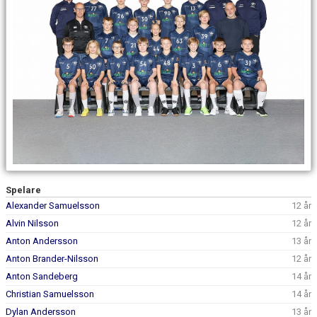
NYHETSARKIV
Spelare
Alexander Samuelsson
12 år
Alvin Nilsson
12 år
Anton Andersson
13 år
Anton Brander-Nilsson
12 år
Anton Sandeberg
14 år
Christian Samuelsson
14 år
Dylan Andersson
13 år