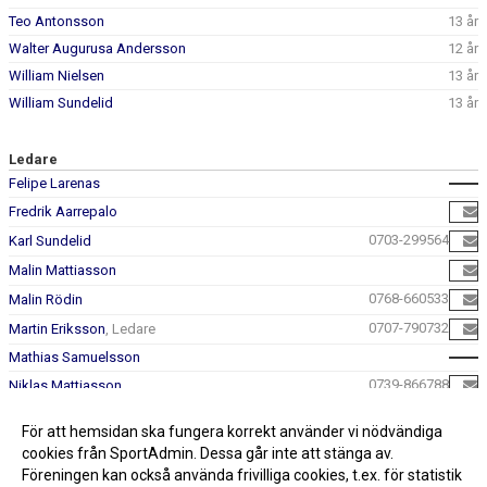
Teo Antonsson
13 år
Walter Augurusa Andersson
12 år
William Nielsen
13 år
William Sundelid
13 år
Ledare
Felipe Larenas
Fredrik Aarrepalo
0703-299564
Karl Sundelid
Malin Mattiasson
0768-660533
Malin Rödin
0707-790732
Martin Eriksson
, Ledare
Mathias Samuelsson
0739-866788
Niklas Mattiasson
Patrik Gustavsson
För att hemsidan ska fungera korrekt använder vi nödvändiga
0735-283813
Per Lindberg
cookies från SportAdmin. Dessa går inte att stänga av.
Föreningen kan också använda frivilliga cookies, t.ex. för statistik