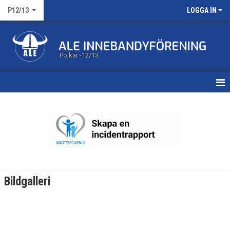
P12/13
LOGGA IN
Pojkar -12/13
HEM
KALENDER
MATCHER
TRUPPEN
Bildgalleri
BILDGALLERI
DOKUMENT