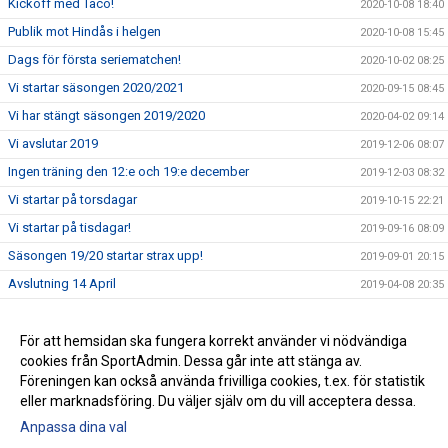
Kickoff med Taco!
2020-10-08 18:40
Publik mot Hindås i helgen
2020-10-08 15:45
Dags för första seriematchen!
2020-10-02 08:25
Vi startar säsongen 2020/2021
2020-09-15 08:45
Vi har stängt säsongen 2019/2020
2020-04-02 09:14
Vi avslutar 2019
2019-12-06 08:07
Ingen träning den 12:e och 19:e december
2019-12-03 08:32
Vi startar på torsdagar
2019-10-15 22:21
Vi startar på tisdagar!
2019-09-16 08:09
Säsongen 19/20 startar strax upp!
2019-09-01 20:15
Avslutning 14 April
2019-04-08 20:35
Ingen träning 24/2 2019
2019-02-12 21:29
Ingen träning 9/12-18
För att hemsidan ska fungera korrekt använder vi nödvändiga
2018-11-29 08:54
cookies från SportAdmin. Dessa går inte att stänga av.
Ingen träning 11/11 2018
2018-11-08 19:35
Föreningen kan också använda frivilliga cookies, t.ex. för statistik
eller marknadsföring. Du väljer själv om du vill acceptera dessa.
Anpassa dina val