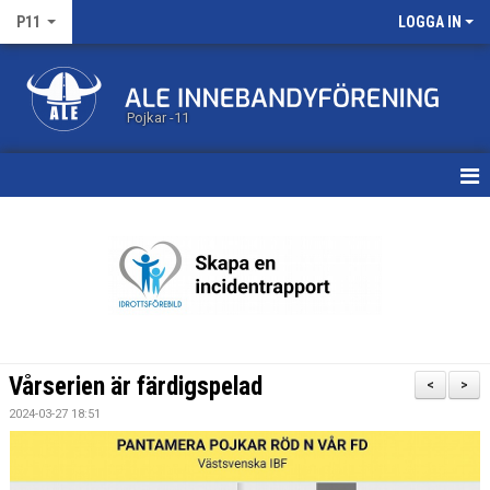
P11
LOGGA IN
Pojkar -11
HEM
KALENDER
MATCHER
TRUPPEN
Vårserien är färdigspelad
<
>
BILDGALLERI
2024-03-27 18:51
DOKUMENT