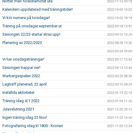
Nötter ifrån föräldramötet ute
2022-11-12 09:18
Kalendern uppdaterad med träningstider!
2022-10-09 10:02
Vi kör numera på torsdagar!
2022-10-02 18:18
Träning på onsdagar september ut
2022-09-18 13:41
Säsongen 22/23 startar strax upp!
2022-09-10 10:25
Planering av 2022/2023
2022-08-28 19:36
2022-05-24 09:00
Vi har onsdagsträningar!
2022-05-17 15:42
Säsongen trappar ner!
2022-04-13 10:44
Warbergsspelen 2022
2022-03-29 08:30
Lagträff planerad, 22 april
2022-03-10 08:29
Inställda aktiviteter
2022-01-19 22:14
Träning idag 4/1 2022
2022-01-04 11:26
Julavslutning 2021
2021-12-20 20:15
Ingen träning idag 23 Nov!
2021-11-23 14:50
Fotografering idag kl 1800 - Kronan
2021-11-09 12:54