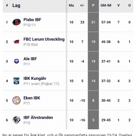
NYHETSARKIV
Nu är serien för året klart, och vi får sammanfatta säsongen 23/24. Överlag