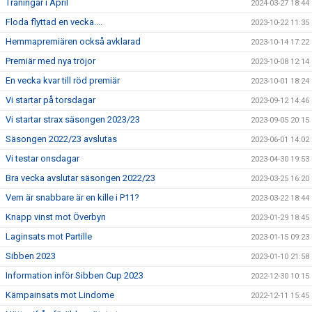
Träningar i April
2024-03-27 18:44
Floda flyttad en vecka....
2023-10-22 11:35
Hemmapremiären också avklarad
2023-10-14 17:22
Premiär med nya tröjor
2023-10-08 12:14
En vecka kvar till röd premiär
2023-10-01 18:24
Vi startar på torsdagar
2023-09-12 14:46
Vi startar strax säsongen 2023/23
2023-09-05 20:15
Säsongen 2022/23 avslutas
2023-06-01 14:02
Vi testar onsdagar
2023-04-30 19:53
Bra vecka avslutar säsongen 2022/23
2023-03-25 16:20
Vem är snabbare är en kille i P11?
2023-03-22 18:44
Knapp vinst mot Överbyn
2023-01-29 18:45
Laginsats mot Partille
2023-01-15 09:23
Sibben 2023
2023-01-10 21:58
Information inför Sibben Cup 2023
2022-12-30 10:15
Kämpainsats mot Lindome
2022-12-11 15:45