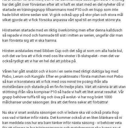
har det gått över förväntan efter att vi haft en start med en del nyheter då vi
startade en träningsgrupp tillsammans med P10 och en trupp som inte
hade blivit större sedan sist. Vi gick också upp på stor plan och stora mål
vilket gjorde att vi fick försöka anpassa vårt spel till en mycket större yta.
Höstserien startade med en riktig överkörning men efter denna kalldusch
så repade vi mod och hamnade till sist i mitten av serien, ungefär där man
kan förvänta sig att vi ska hamna.
Hösten avslutades med Sibben Cup och det såg ut som om alla hade kul,
och det var bra att vi fick med oss lite vinster i B-slutspelet - men det var
också tydligt att vi har en hel del att jobba på.
Våren har gått snabbt och vi kom i en serie med riktigt duktiga lag med
Pixbo, Lerum och Kungälv. Efter en praktinsats i första matchen mot Pixbo
så kan vi konstatera att vi fick med oss minst tre poäng ifrån alla
motståndare och slutade på en fin-fin tredje plats. Värt att nämna är att utan
stöttning ifrån våra kompisar P10 så hade vi haft ett litet annat resultat. Vår
grupp behöver tuffa till sig och öva på avslut- vi har nog bränt 1000
målchanser under säsongen. Bra att det finns saker att förbättra!
Nu ska vi snart avsluta säsongen och vi ledare ska väl också prata ihop
oss vad vi tänker inför nästa. Det kommer också ut en liten blänkare så ni
kan meddela oss hur era barn tänker inför nästa säsong - vi behöver veta
för att planera in hur träningsgrupper och matchgrupper ska kunna se ut.