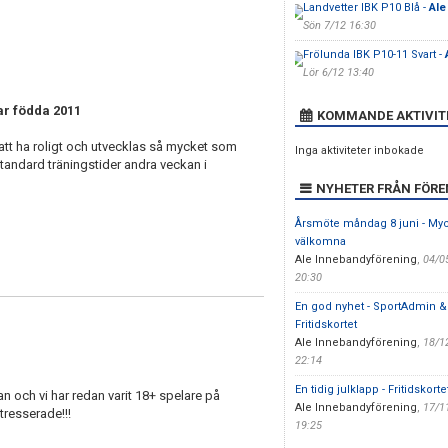
Landvetter IBK P10 Blå -
Ale
Sön 7/12 16:30
Frölunda IBK P10-11 Svart -
Lör 6/12 13:40
kar födda 2011
KOMMANDE AKTIVIT
att ha roligt och utvecklas så mycket som
Inga aktiviteter inbokade
tandard träningstider andra veckan i
NYHETER FRÅN FÖR
Årsmöte måndag 8 juni - My
välkomna
Ale Innebandyförening
,
04/0
20:30
En god nyhet - SportAdmin &
Fritidskortet
Ale Innebandyförening
,
18/1
22:14
En tidig julklapp - Fritidskorte
n och vi har redan varit 18+ spelare på
Ale Innebandyförening
,
17/1
ntresserade!!!
19:25