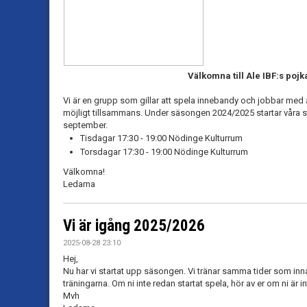
Välkomna till Ale IBF:s poj
Vi är en grupp som gillar att spela innebandy och jobbar med 
möjligt tillsammans. Under säsongen 2024/2025 startar våra s
september.
Tisdagar 17:30 - 19:00 Nödinge Kulturrum
Torsdagar 17:30 - 19:00 Nödinge Kulturrum
Välkomna!
Ledarna
Vi är igång 2025/2026
2025-08-28 23:10
Hej,
Nu har vi startat upp säsongen. Vi tränar samma tider som inna
träningarna. Om ni inte redan startat spela, hör av er om ni är i
Mvh