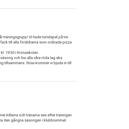
år träningsgrupp! VI hade turnéspel på tre
 Tack till alla föräldrarna som ordnade pizza
l. 19:30 i Kronaskolan.
säsong och hur alla våra röda lag ska
g tillsammans. Strax kommer vi bjuda in till
r killarna och tränarna ses efter träningen
atta den gångna säsongen i klubbrummet.