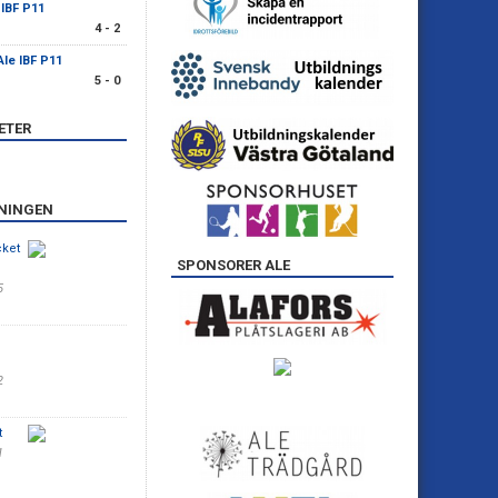
 IBF P11
4 - 2
Ale IBF P11
5 - 0
ETER
ENINGEN
cket
SPONSORER ALE
5
2
t
1