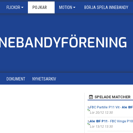
FLICKOR
POJKAR
MOTION
BÖRJA SPELA INNEBANDY
DOKUMENT
NYHETSARKIV
SPELADE MATCHER
FBC Partille P11 Vit -
Ale IB
Lör 20/12 12:30
Ale IBF P11
- FBC Vinga P10 
Lör 13/12 13:30