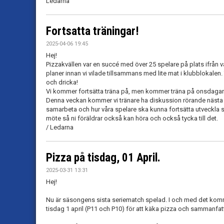
Ledarna
Fortsatta träningar!
2025-04-06 19:45
Hej!
Pizzakvällen var en succé med över 25 spelare på plats ifrån v
planer innan vi vilade tillsammans med lite mat i klubblokalen.
och dricka!
Vi kommer fortsätta träna på, men kommer träna på onsdagar k
Denna veckan kommer vi tränare ha diskussion rörande nästa 
samarbeta och hur våra spelare ska kunna fortsätta utveckla si
möte så ni föräldrar också kan höra och också tycka till det.
/ Ledarna
Pizza på tisdag, 01 April.
2025-03-31 13:31
Hej!
Nu är säsongens sista seriematch spelad. I och med det komme
tisdag 1 april (P11 och P10) för att käka pizza och sammanf