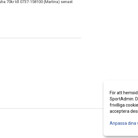
isha 70kr till 0737-158100 (Martina) senast
För att hemsid
SportAdmin. De
frivilliga cooki
acceptera des
Anpassa dina 