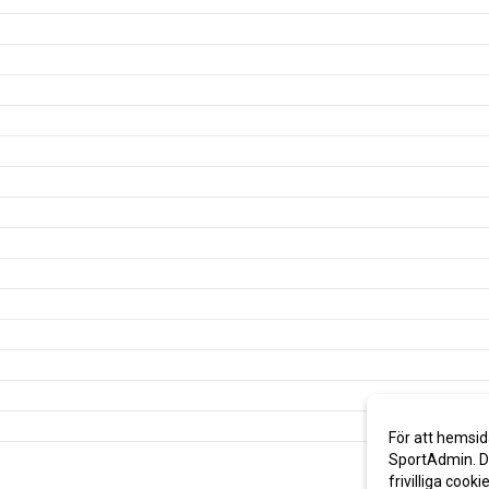
För att hemsid
SportAdmin. De
frivilliga cooki