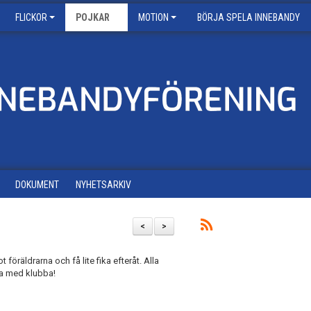
FLICKOR
POJKAR
MOTION
BÖRJA SPELA INNEBANDY
DOKUMENT
NYHETSARKIV
<
>
öräldrarna och få lite fika efteråt. Alla
ta med klubba!