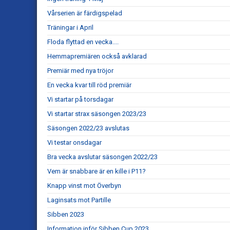
Vårserien är färdigspelad
Träningar i April
Floda flyttad en vecka....
Hemmapremiären också avklarad
Premiär med nya tröjor
En vecka kvar till röd premiär
Vi startar på torsdagar
Vi startar strax säsongen 2023/23
Säsongen 2022/23 avslutas
Vi testar onsdagar
Bra vecka avslutar säsongen 2022/23
Vem är snabbare är en kille i P11?
Knapp vinst mot Överbyn
Laginsats mot Partille
Sibben 2023
Information inför Sibben Cup 2023