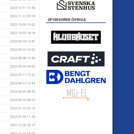
2022-12-11 15:45
2022-11-12 09:18
SPONSORER ÖVRIGA
2022-10-09 10:02
2022-10-02 18:18
2022-09-18 13:41
2022-09-10 10:25
2022-08-28 19:36
2022-05-24 09:00
2022-05-17 15:42
2022-04-13 10:44
2022-03-29 08:30
2022-03-10 08:29
2022-01-19 22:14
2022-01-04 11:26
2021-12-20 20:15
2021-11-23 14:50