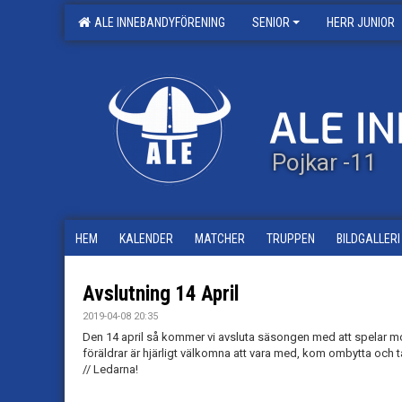
ALE INNEBANDYFÖRENING
SENIOR
HERR JUNIOR
Pojkar -11
HEM
KALENDER
MATCHER
TRUPPEN
BILDGALLERI
Avslutning 14 April
2019-04-08 20:35
Den 14 april så kommer vi avsluta säsongen med att spelar mot f
föräldrar är hjärligt välkomna att vara med, kom ombytta och 
// Ledarna!