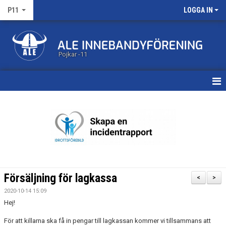
P11
LOGGA IN
Pojkar -11
HEM
KALENDER
MATCHER
TRUPPEN
Försäljning för lagkassa
<
>
BILDGALLERI
2020-10-14 15:09
Hej!
DOKUMENT
För att killarna ska få in pengar till lagkassan kommer vi tillsammans att