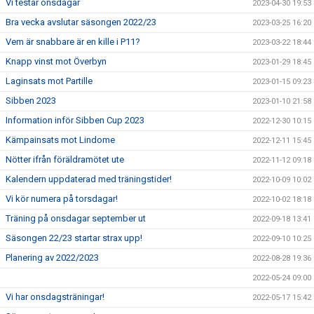
Vi testar onsdagar
2023-04-30 19:53
Bra vecka avslutar säsongen 2022/23
2023-03-25 16:20
Vem är snabbare är en kille i P11?
2023-03-22 18:44
Knapp vinst mot Överbyn
2023-01-29 18:45
Laginsats mot Partille
2023-01-15 09:23
Sibben 2023
2023-01-10 21:58
Information inför Sibben Cup 2023
2022-12-30 10:15
Kämpainsats mot Lindome
2022-12-11 15:45
Nötter ifrån föräldramötet ute
2022-11-12 09:18
Kalendern uppdaterad med träningstider!
2022-10-09 10:02
Vi kör numera på torsdagar!
2022-10-02 18:18
Träning på onsdagar september ut
2022-09-18 13:41
Säsongen 22/23 startar strax upp!
2022-09-10 10:25
Planering av 2022/2023
2022-08-28 19:36
2022-05-24 09:00
Vi har onsdagsträningar!
2022-05-17 15:42