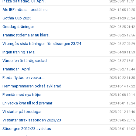
Pizza på tisdag, 01 April.
2025-03-31 13:31
Ale IBF mössa - beställ nu
2024-12-05 10:25
Gothia Cup 2025
2024-11-29 20:24
Onsdagsträningar
2024-08-25 21:42
Träningstiderna är nu klara!
2024-08-25 19:56
Vi umgås sista träningen för säsongen 23/24
2024-05-27 07:29
Ingen träning 1 Maj
2024-04-30 11:53
Vårserien är färdigspelad
2024-03-27 18:51
Träningar i April
2024-03-27 18:44
Floda flyttad en vecka....
2023-10-22 11:35
Hemmapremiären också avklarad
2023-10-14 17:22
Premiär med nya tröjor
2023-10-08 12:14
En vecka kvar till röd premiär
2023-10-01 18:24
Vi startar på torsdagar
2023-09-12 14:46
Vi startar strax säsongen 2023/23
2023-09-05 20:15
Säsongen 2022/23 avslutas
2023-06-01 14:02