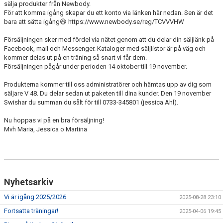
sälja produkter från Newbody.
NYHETSARKIV
För att komma igång skapar du ett konto via länken här nedan. Sen är det
bara att sätta igång😃 https://www.newbody.se/reg/TCVVVHW
Försäljningen sker med fördel via nätet genom att du delar din säljlänk på
Facebook, mail och Messenger. Kataloger med säljlistor är på väg och
kommer delas ut på en träning så snart vi får dem.
Försäljningen pågår under perioden 14 oktober till 19 november.
Produkterna kommer till oss administratörer och hämtas upp av dig som
säljare V 48. Du delar sedan ut paketen till dina kunder. Den 19 november
Swishar du summan du sålt för till 0733-345801 (jessica Ahl).
Nu hoppas vi på en bra försäljning!
Mvh Maria, Jessica o Martina
Nyhetsarkiv
Vi är igång 2025/2026
2025-08-28 23:10
Fortsatta träningar!
2025-04-06 19:45