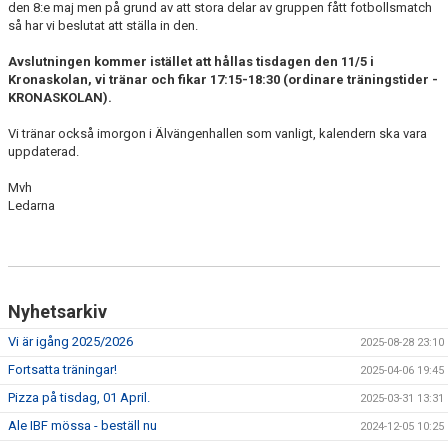
den 8:e maj men på grund av att stora delar av gruppen fått fotbollsmatch
NYHETSARKIV
så har vi beslutat att ställa in den.
Avslutningen kommer istället att hållas tisdagen den 11/5 i
Kronaskolan, vi tränar och fikar 17:15-18:30 (ordinare träningstider -
KRONASKOLAN).
Vi tränar också imorgon i Älvängenhallen som vanligt, kalendern ska vara
uppdaterad.
Mvh
Ledarna
Nyhetsarkiv
Vi är igång 2025/2026
2025-08-28 23:10
Fortsatta träningar!
2025-04-06 19:45
Pizza på tisdag, 01 April.
2025-03-31 13:31
Ale IBF mössa - beställ nu
2024-12-05 10:25