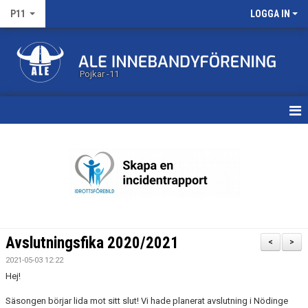
P11
LOGGA IN
Pojkar -11
HEM
KALENDER
MATCHER
TRUPPEN
Avslutningsfika 2020/2021
<
>
BILDGALLERI
2021-05-03 12:22
Hej!
DOKUMENT
Säsongen börjar lida mot sitt slut! Vi hade planerat avslutning i Nödinge