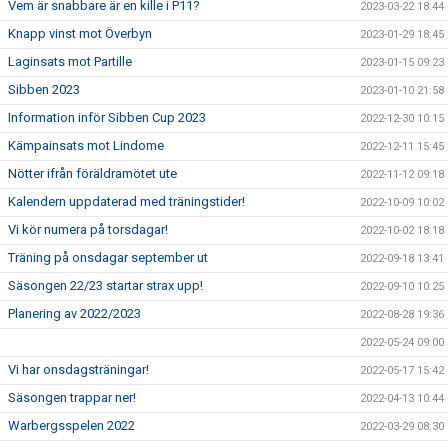
Vem är snabbare är en kille i P11?
2023-03-22 18:44
Knapp vinst mot Överbyn
2023-01-29 18:45
Laginsats mot Partille
2023-01-15 09:23
Sibben 2023
2023-01-10 21:58
Information inför Sibben Cup 2023
2022-12-30 10:15
Kämpainsats mot Lindome
2022-12-11 15:45
Nötter ifrån föräldramötet ute
2022-11-12 09:18
Kalendern uppdaterad med träningstider!
2022-10-09 10:02
Vi kör numera på torsdagar!
2022-10-02 18:18
Träning på onsdagar september ut
2022-09-18 13:41
Säsongen 22/23 startar strax upp!
2022-09-10 10:25
Planering av 2022/2023
2022-08-28 19:36
2022-05-24 09:00
Vi har onsdagsträningar!
2022-05-17 15:42
Säsongen trappar ner!
2022-04-13 10:44
Warbergsspelen 2022
2022-03-29 08:30