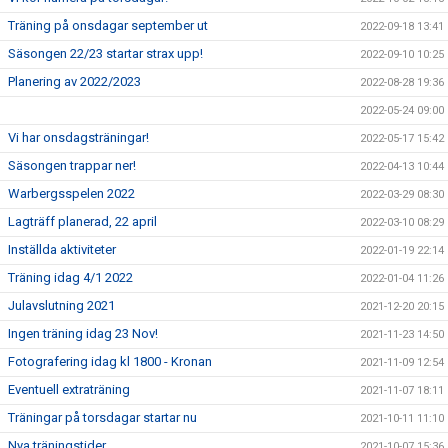
Träning på onsdagar september ut
2022-09-18 13:41
Säsongen 22/23 startar strax upp!
2022-09-10 10:25
Planering av 2022/2023
2022-08-28 19:36
2022-05-24 09:00
Vi har onsdagsträningar!
2022-05-17 15:42
Säsongen trappar ner!
2022-04-13 10:44
Warbergsspelen 2022
2022-03-29 08:30
Lagträff planerad, 22 april
2022-03-10 08:29
Inställda aktiviteter
2022-01-19 22:14
Träning idag 4/1 2022
2022-01-04 11:26
Julavslutning 2021
2021-12-20 20:15
Ingen träning idag 23 Nov!
2021-11-23 14:50
Fotografering idag kl 1800 - Kronan
2021-11-09 12:54
Eventuell extraträning
2021-11-07 18:11
Träningar på torsdagar startar nu
2021-10-11 11:10
Nya träningstider
2021-10-07 15:36