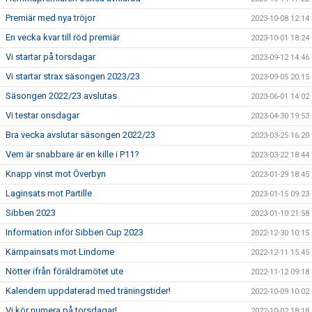
Premiär med nya tröjor
2023-10-08 12:14
En vecka kvar till röd premiär
2023-10-01 18:24
Vi startar på torsdagar
2023-09-12 14:46
Vi startar strax säsongen 2023/23
2023-09-05 20:15
Säsongen 2022/23 avslutas
2023-06-01 14:02
Vi testar onsdagar
2023-04-30 19:53
Bra vecka avslutar säsongen 2022/23
2023-03-25 16:20
Vem är snabbare är en kille i P11?
2023-03-22 18:44
Knapp vinst mot Överbyn
2023-01-29 18:45
Laginsats mot Partille
2023-01-15 09:23
Sibben 2023
2023-01-10 21:58
Information inför Sibben Cup 2023
2022-12-30 10:15
Kämpainsats mot Lindome
2022-12-11 15:45
Nötter ifrån föräldramötet ute
2022-11-12 09:18
Kalendern uppdaterad med träningstider!
2022-10-09 10:02
Vi kör numera på torsdagar!
2022-10-02 18:18