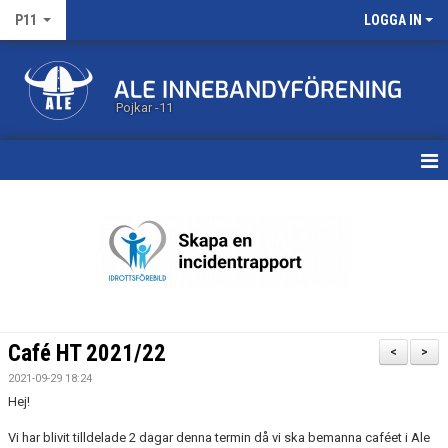
P11
LOGGA IN
Pojkar -11
HEM
KALENDER
MATCHER
TRUPPEN
Café HT 2021/22
<
>
BILDGALLERI
2021-09-29 18:24
Hej!
DOKUMENT
Vi har blivit tilldelade 2 dagar denna termin då vi ska bemanna caféet i Ale