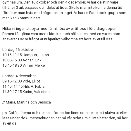
gymnasium. Den 16 oktober och den 4 december. Vi har delat in varje
NYHETSARKIV
tillfälle i 3 arbetspass och delat ut tider. Skulle man inte kunna denna tid
försöker man byta med någon inom laget. Vi har en Facebook-grupp som
man kan kommunicera i.
Hittar ni ingen att byta med får ni höra av er till oss i föräldragruppen.
Barnen får gärna vara med i kiosken och sälja, men med en vuxen som
ansvarar. Har ni frågor är ni hjärtligt välkomna att höra av er till oss.
Lördag 16 oktober
10:15-13:15 Hampus, Lukas
13:00-16:00 Adrian, Erik
15:45-18:30 Vilmer, Melker
Lördag 4 december
09:15-12:00 Vide, Elliot
11:45- 14:45 Nils A, Fabian
14:30-17:15 Karim, Valentino
// Maria, Martina och Jessica
ps. Caférutinerna och denna information finns som helhet att skriva ut eller
läsa under dokumentsektionen här på vår sida! Om ni inte hittar den, så hör
av er! ds.