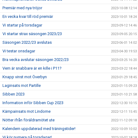
Premiär med nya tröjor
2023-10-08 12:14
En vecka kvar till röd premiär
2023-10-01 18:24
Vi startar på torsdagar
2023-09-12 14:46
Vi startar strax säsongen 2023/23
2023-09-05 20:15
Säsongen 2022/23 avslutas
2023-06-01 14:02
Vi testar onsdagar
2023-04-30 19:53
Bra vecka avslutar säsongen 2022/23
2023-03-25 16:20
Vem är snabbare är en kille i P11?
2023-03-22 18:44
Knapp vinst mot Överbyn
2023-01-29 18:45
Laginsats mot Partille
2023-01-15 09:23
Sibben 2023
2023-01-10 21:58
Information inför Sibben Cup 2023
2022-12-30 10:15
Kämpainsats mot Lindome
2022-12-11 15:45
Nötter ifrån föräldramötet ute
2022-11-12 09:18
Kalendern uppdaterad med träningstider!
2022-10-09 10:02
Vi kör numera på torsdagar!
2022-10-02 18:18