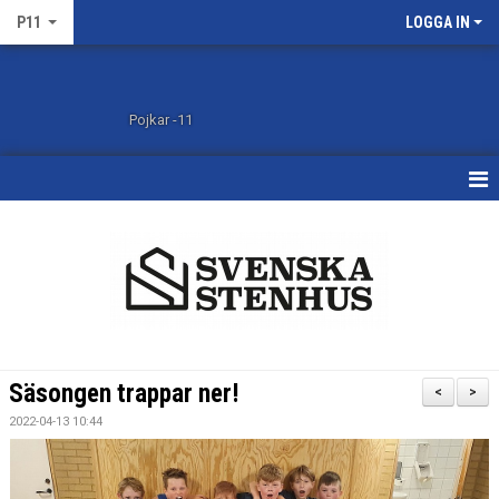
P11
LOGGA IN
Pojkar -11
HEM
KALENDER
MATCHER
TRUPPEN
Säsongen trappar ner!
<
>
BILDGALLERI
2022-04-13 10:44
DOKUMENT