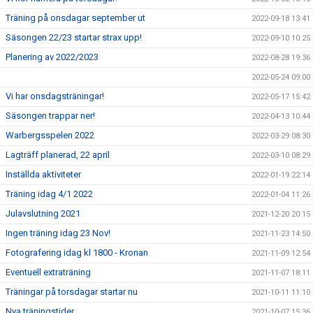
Träning på onsdagar september ut
2022-09-18 13:41
Säsongen 22/23 startar strax upp!
2022-09-10 10:25
Planering av 2022/2023
2022-08-28 19:36
2022-05-24 09:00
Vi har onsdagsträningar!
2022-05-17 15:42
Säsongen trappar ner!
2022-04-13 10:44
Warbergsspelen 2022
2022-03-29 08:30
Lagträff planerad, 22 april
2022-03-10 08:29
Inställda aktiviteter
2022-01-19 22:14
Träning idag 4/1 2022
2022-01-04 11:26
Julavslutning 2021
2021-12-20 20:15
Ingen träning idag 23 Nov!
2021-11-23 14:50
Fotografering idag kl 1800 - Kronan
2021-11-09 12:54
Eventuell extraträning
2021-11-07 18:11
Träningar på torsdagar startar nu
2021-10-11 11:10
Nya träningstider
2021-10-07 15:36