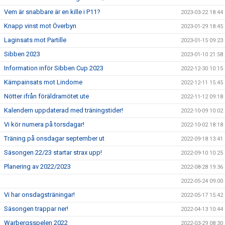
Vem är snabbare är en kille i P11?
2023-03-22 18:44
Knapp vinst mot Överbyn
2023-01-29 18:45
Laginsats mot Partille
2023-01-15 09:23
Sibben 2023
2023-01-10 21:58
Information inför Sibben Cup 2023
2022-12-30 10:15
Kämpainsats mot Lindome
2022-12-11 15:45
Nötter ifrån föräldramötet ute
2022-11-12 09:18
Kalendern uppdaterad med träningstider!
2022-10-09 10:02
Vi kör numera på torsdagar!
2022-10-02 18:18
Träning på onsdagar september ut
2022-09-18 13:41
Säsongen 22/23 startar strax upp!
2022-09-10 10:25
Planering av 2022/2023
2022-08-28 19:36
2022-05-24 09:00
Vi har onsdagsträningar!
2022-05-17 15:42
Säsongen trappar ner!
2022-04-13 10:44
Warbergsspelen 2022
2022-03-29 08:30