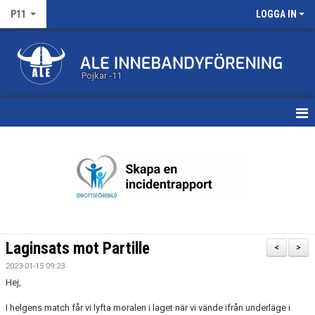
P11
LOGGA IN
Pojkar -11
HEM
KALENDER
MATCHER
TRUPPEN
Laginsats mot Partille
<
>
BILDGALLERI
2023-01-15 09:23
Hej,
DOKUMENT
I helgens match får vi lyfta moralen i laget när vi vände ifrån underläge i