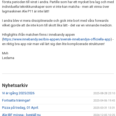
första perioden till vinst i andra. Partille som har ett mycket bra lag och med
NYHETSARKIV
individuella teknikkunskaper som vi inte kan matcha - men att vinna över
lagmaskinen Ale P11 är inte lätt!
I andra blev vi mera disciplinerade och gick inte bort med våra forwards
vilket gjorde att de inte kom till skott lika lätt - det var en vinnande medicin.
Hihglights ifrån matchen finns i innebandy appen
(
https://www.innebandy.se/ibis-appen/svensk-innebandys-officiella-app
) -
en riktig bra app när man väl lärt sig den lite komplicerade strukturen!
Mvh
Ledarna
Nyhetsarkiv
Vi är igång 2025/2026
2025-08-28 23:10
Fortsatta träningar!
2025-04-06 19:45
Pizza på tisdag, 01 April.
2025-03-31 13:31
Ale IBF mössa - beställ nu
2024-12-05 10:25