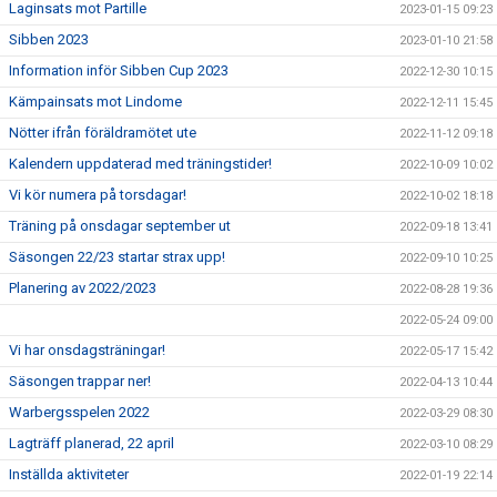
Laginsats mot Partille
2023-01-15 09:23
Sibben 2023
2023-01-10 21:58
Information inför Sibben Cup 2023
2022-12-30 10:15
Kämpainsats mot Lindome
2022-12-11 15:45
Nötter ifrån föräldramötet ute
2022-11-12 09:18
Kalendern uppdaterad med träningstider!
2022-10-09 10:02
Vi kör numera på torsdagar!
2022-10-02 18:18
Träning på onsdagar september ut
2022-09-18 13:41
Säsongen 22/23 startar strax upp!
2022-09-10 10:25
Planering av 2022/2023
2022-08-28 19:36
2022-05-24 09:00
Vi har onsdagsträningar!
2022-05-17 15:42
Säsongen trappar ner!
2022-04-13 10:44
Warbergsspelen 2022
2022-03-29 08:30
Lagträff planerad, 22 april
2022-03-10 08:29
Inställda aktiviteter
2022-01-19 22:14