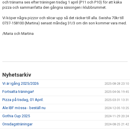
och tränarna ses efter träningen tisdag 1 april (P11 och P10) för att käka
NYHETSARKIV
pizza och sammanfatta den gångna säsongen i klubbrummet.
Vi köper några pizzor och slicar upp så det räcker till alla. Swisha 70kr till
0737-158100 (Martina) senast måndag 31/3 om din son kommer vara med.
/Maria och Martina
Nyhetsarkiv
Vi är igång 2025/2026
2025-08-28 23:10
Fortsatta träningar!
2025-04-06 19:45
Pizza på tisdag, 01 April.
2025-03-31 13:31
Ale IBF mössa - beställ nu
2024-12-05 10:25
Gothia Cup 2025
2024-11-29 20:24
Onsdagsträningar
2024-08-25 21:42