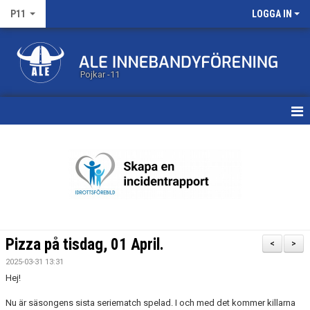
P11
LOGGA IN
Pojkar -11
HEM
KALENDER
MATCHER
TRUPPEN
Pizza på tisdag, 01 April.
<
>
BILDGALLERI
2025-03-31 13:31
Hej!
DOKUMENT
Nu är säsongens sista seriematch spelad. I och med det kommer killarna