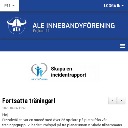
P11
LOGGA IN
Pojkar -11
HEM
KALENDER
MATCHER
TRUPPEN
Fortsatta träningar!
<
>
BILDGALLERI
2025-04-06 19:45
Hej!
DOKUMENT
Pizzakvällen var en succé med över 25 spelare på plats ifrån vår
träningsgrupp! VI hade turnéspel på tre planer innan vi vilade tillsammans