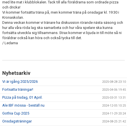
med lite mat i klubblokalen. Tack till alla föräldrarna som ordnade pizza
NYHETSARKIV
och dricka!
Vi kommer fortsätta träna på, men kommer träna på onsdagar kl. 19:30 i
Kronaskolan.
Denna veckan kommer vi tränare ha diskussion rörande nästa säsong och
hur alla våra röda lag ska samarbeta och hur våra spelare ska kunna
fortsätta utveckla sig tillsammans. Strax kommer vi bjuda in till möte så ni
föräldrar också kan höra och också tycka till det.
/ Ledarna
Nyhetsarkiv
Vi är igång 2025/2026
2025-08-28 23:10
Fortsatta träningar!
2025-04-06 19:45
Pizza på tisdag, 01 April.
2025-03-31 13:31
Ale IBF mössa - beställ nu
2024-12-05 10:25
Gothia Cup 2025
2024-11-29 20:24
Onsdagsträningar
2024-08-25 21:42