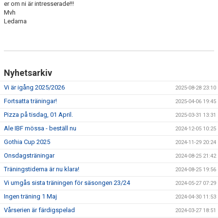
er om ni är intresserade!!!
NYHETSARKIV
Mvh
Ledarna
Nyhetsarkiv
Vi är igång 2025/2026
2025-08-28 23:10
Fortsatta träningar!
2025-04-06 19:45
Pizza på tisdag, 01 April.
2025-03-31 13:31
Ale IBF mössa - beställ nu
2024-12-05 10:25
Gothia Cup 2025
2024-11-29 20:24
Onsdagsträningar
2024-08-25 21:42
Träningstiderna är nu klara!
2024-08-25 19:56
Vi umgås sista träningen för säsongen 23/24
2024-05-27 07:29
Ingen träning 1 Maj
2024-04-30 11:53
Vårserien är färdigspelad
2024-03-27 18:51