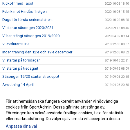
Kickoff med Taco!
2020-10-08 18:40
Publik mot Hindås i helgen
2020-10-08 15:45
Dags för första seriematchen!
2020-10-02 08:25
Vi startar säsongen 2020/2021
2020-09-15 08:45
Vi har stängt säsongen 2019/2020
2020-04-02 09:14
Vi avslutar 2019
2019-12-06 08:07
Ingen träning den 12:e och 19:e december
2019-12-03 08:32
Vi startar på torsdagar
2019-10-15 22:21
Vi startar på tisdagar!
2019-09-16 08:09
Säsongen 19/20 startar strax upp!
2019-09-01 20:15
Avslutning 14 April
2019-04-08 20:35
Ingen träning 24/2 2019
2019-02-12 21:29
Ingen träning 9/12-18
För att hemsidan ska fungera korrekt använder vi nödvändiga
2018-11-29 08:54
cookies från SportAdmin. Dessa går inte att stänga av.
Ingen träning 11/11 2018
2018-11-08 19:35
Föreningen kan också använda frivilliga cookies, t.ex. för statistik
eller marknadsföring. Du väljer själv om du vill acceptera dessa.
Anpassa dina val