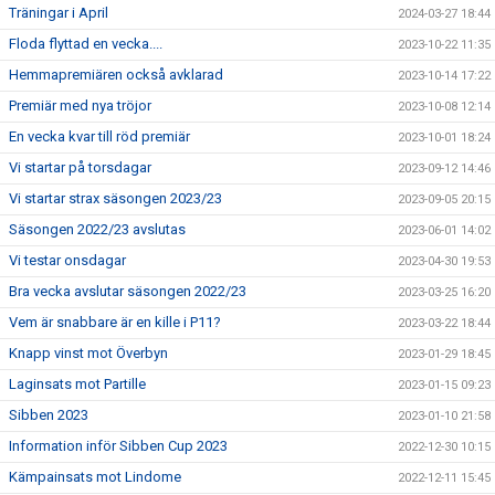
Träningar i April
2024-03-27 18:44
Floda flyttad en vecka....
2023-10-22 11:35
Hemmapremiären också avklarad
2023-10-14 17:22
Premiär med nya tröjor
2023-10-08 12:14
En vecka kvar till röd premiär
2023-10-01 18:24
Vi startar på torsdagar
2023-09-12 14:46
Vi startar strax säsongen 2023/23
2023-09-05 20:15
Säsongen 2022/23 avslutas
2023-06-01 14:02
Vi testar onsdagar
2023-04-30 19:53
Bra vecka avslutar säsongen 2022/23
2023-03-25 16:20
Vem är snabbare är en kille i P11?
2023-03-22 18:44
Knapp vinst mot Överbyn
2023-01-29 18:45
Laginsats mot Partille
2023-01-15 09:23
Sibben 2023
2023-01-10 21:58
Information inför Sibben Cup 2023
2022-12-30 10:15
Kämpainsats mot Lindome
2022-12-11 15:45