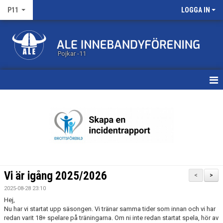
P11
LOGGA IN
Pojkar -11
HEM
KALENDER
MATCHER
TRUPPEN
Vi är igång 2025/2026
<
>
BILDGALLERI
2025-08-28 23:10
Hej,
DOKUMENT
Nu har vi startat upp säsongen. Vi tränar samma tider som innan och vi har
redan varit 18+ spelare på träningarna. Om ni inte redan startat spela, hör av