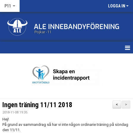
P11
LOGGA IN
Pojkar -11
HEM
KALENDER
MATCHER
TRUPPEN
Ingen träning 11/11 2018
<
>
BILDGALLERI
2018-11-08 19:35
Hej!
DOKUMENT
På grund av sammandrag så har vi inte någon ordinarie träning på söndag
den 11/11.