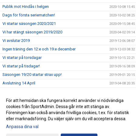
Publik mot Hindås i helgen
2020-10-08 15:45
Dags för första seriematchen!
2020-10-02 08:25
Vi startar säsongen 2020/2021
2020-09-15 08:45
Vi har stängt säsongen 2019/2020
2020-04-02 09:14
Vi avslutar 2019
2019-12-06 08:07
Ingen träning den 12:e och 19:e december
2019-12-03 08:32
Vi startar på torsdagar
2019-10-15 22:21
Vi startar på tisdagar!
2019-09-16 08:09
Säsongen 19/20 startar strax upp!
2019-09-01 20:15
Avslutning 14 April
2019-04-08 20:35
Ingen träning 24/2 2019
2019-02-12 21:29
Ingen träning 9/12-18
För att hemsidan ska fungera korrekt använder vi nödvändiga
2018-11-29 08:54
cookies från SportAdmin. Dessa går inte att stänga av.
Ingen träning 11/11 2018
2018-11-08 19:35
Föreningen kan också använda frivilliga cookies, t.ex. för statistik
eller marknadsföring. Du väljer själv om du vill acceptera dessa.
Anpassa dina val
Cookie-inställningar
Gå till Webbversion