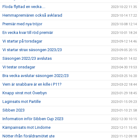
Floda flyttad en vecka....
2023-10-22 11:35
Hemmapremiären också avklarad
2023-10-14 17:22
Premiär med nya tröjor
2023-10-08 12:14
En vecka kvar till röd premiär
2023-10-01 18:24
Vi startar på torsdagar
2023-09-12 14:46
Vi startar strax säsongen 2023/23
2023-09-05 20:15
Säsongen 2022/23 avslutas
2023-06-01 14:02
Vi testar onsdagar
2023-04-30 19:53
Bra vecka avslutar säsongen 2022/23
2023-03-25 16:20
Vem är snabbare är en kille i P11?
2023-03-22 18:44
Knapp vinst mot Överbyn
2023-01-29 18:45
Laginsats mot Partille
2023-01-15 09:23
Sibben 2023
2023-01-10 21:58
Information inför Sibben Cup 2023
2022-12-30 10:15
Kämpainsats mot Lindome
2022-12-11 15:45
Nötter ifrån föräldramötet ute
2022-11-12 09:18