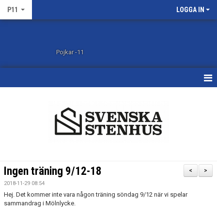
P11
LOGGA IN
Pojkar -11
HEM
KALENDER
MATCHER
TRUPPEN
Ingen träning 9/12-18
<
>
BILDGALLERI
2018-11-29 08:54
Hej. Det kommer inte vara någon träning söndag 9/12 när vi spelar
DOKUMENT
sammandrag i Mölnlycke.