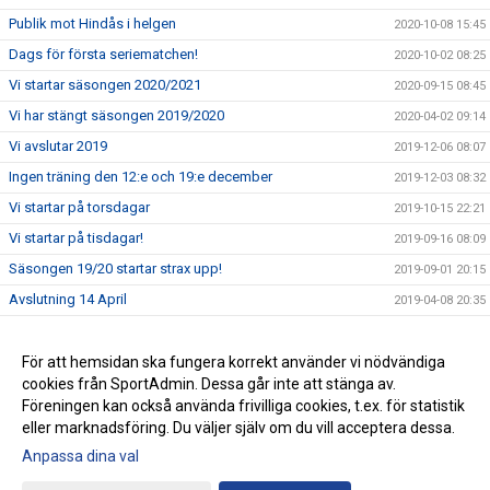
Publik mot Hindås i helgen
2020-10-08 15:45
Dags för första seriematchen!
2020-10-02 08:25
Vi startar säsongen 2020/2021
2020-09-15 08:45
Vi har stängt säsongen 2019/2020
2020-04-02 09:14
Vi avslutar 2019
2019-12-06 08:07
Ingen träning den 12:e och 19:e december
2019-12-03 08:32
Vi startar på torsdagar
2019-10-15 22:21
Vi startar på tisdagar!
2019-09-16 08:09
Säsongen 19/20 startar strax upp!
2019-09-01 20:15
Avslutning 14 April
2019-04-08 20:35
Ingen träning 24/2 2019
2019-02-12 21:29
Ingen träning 9/12-18
För att hemsidan ska fungera korrekt använder vi nödvändiga
2018-11-29 08:54
cookies från SportAdmin. Dessa går inte att stänga av.
Ingen träning 11/11 2018
2018-11-08 19:35
Föreningen kan också använda frivilliga cookies, t.ex. för statistik
eller marknadsföring. Du väljer själv om du vill acceptera dessa.
Anpassa dina val
Cookie-inställningar
Gå till Webbversion