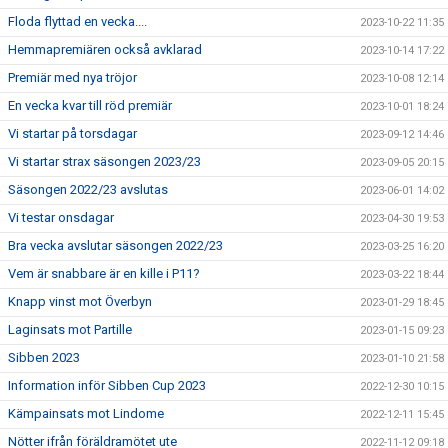
Floda flyttad en vecka....
2023-10-22 11:35
Hemmapremiären också avklarad
2023-10-14 17:22
Premiär med nya tröjor
2023-10-08 12:14
En vecka kvar till röd premiär
2023-10-01 18:24
Vi startar på torsdagar
2023-09-12 14:46
Vi startar strax säsongen 2023/23
2023-09-05 20:15
Säsongen 2022/23 avslutas
2023-06-01 14:02
Vi testar onsdagar
2023-04-30 19:53
Bra vecka avslutar säsongen 2022/23
2023-03-25 16:20
Vem är snabbare är en kille i P11?
2023-03-22 18:44
Knapp vinst mot Överbyn
2023-01-29 18:45
Laginsats mot Partille
2023-01-15 09:23
Sibben 2023
2023-01-10 21:58
Information inför Sibben Cup 2023
2022-12-30 10:15
Kämpainsats mot Lindome
2022-12-11 15:45
Nötter ifrån föräldramötet ute
2022-11-12 09:18