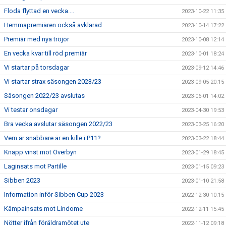
Floda flyttad en vecka....
2023-10-22 11:35
Hemmapremiären också avklarad
2023-10-14 17:22
Premiär med nya tröjor
2023-10-08 12:14
En vecka kvar till röd premiär
2023-10-01 18:24
Vi startar på torsdagar
2023-09-12 14:46
Vi startar strax säsongen 2023/23
2023-09-05 20:15
Säsongen 2022/23 avslutas
2023-06-01 14:02
Vi testar onsdagar
2023-04-30 19:53
Bra vecka avslutar säsongen 2022/23
2023-03-25 16:20
Vem är snabbare är en kille i P11?
2023-03-22 18:44
Knapp vinst mot Överbyn
2023-01-29 18:45
Laginsats mot Partille
2023-01-15 09:23
Sibben 2023
2023-01-10 21:58
Information inför Sibben Cup 2023
2022-12-30 10:15
Kämpainsats mot Lindome
2022-12-11 15:45
Nötter ifrån föräldramötet ute
2022-11-12 09:18