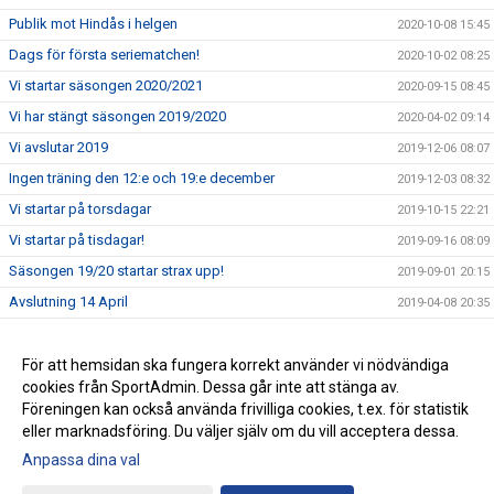
Publik mot Hindås i helgen
2020-10-08 15:45
Dags för första seriematchen!
2020-10-02 08:25
Vi startar säsongen 2020/2021
2020-09-15 08:45
Vi har stängt säsongen 2019/2020
2020-04-02 09:14
Vi avslutar 2019
2019-12-06 08:07
Ingen träning den 12:e och 19:e december
2019-12-03 08:32
Vi startar på torsdagar
2019-10-15 22:21
Vi startar på tisdagar!
2019-09-16 08:09
Säsongen 19/20 startar strax upp!
2019-09-01 20:15
Avslutning 14 April
2019-04-08 20:35
Ingen träning 24/2 2019
2019-02-12 21:29
Ingen träning 9/12-18
För att hemsidan ska fungera korrekt använder vi nödvändiga
2018-11-29 08:54
cookies från SportAdmin. Dessa går inte att stänga av.
Ingen träning 11/11 2018
2018-11-08 19:35
Föreningen kan också använda frivilliga cookies, t.ex. för statistik
eller marknadsföring. Du väljer själv om du vill acceptera dessa.
Anpassa dina val
Cookie-inställningar
Gå till Webbversion