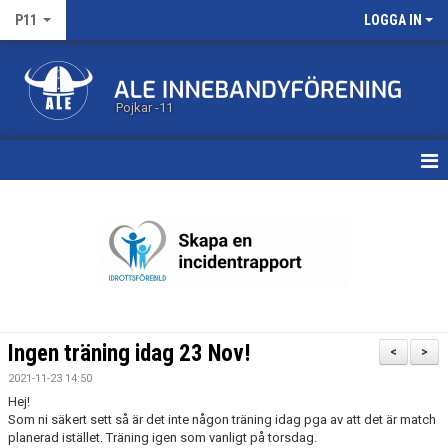
P11
LOGGA IN
Pojkar -11
HEM
KALENDER
MATCHER
TRUPPEN
Ingen träning idag 23 Nov!
<
>
BILDGALLERI
2021-11-23 14:50
Hej!
DOKUMENT
Som ni säkert sett så är det inte någon träning idag pga av att det är match
planerad istället. Träning igen som vanligt på torsdag.