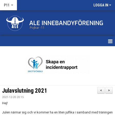
P11
LOGGA IN
Pojkar -11
HEM
KALENDER
MATCHER
TRUPPEN
Julavslutning 2021
<
>
BILDGALLERI
2021-12-20 20:15
Hej!
DOKUMENT
Julen närmar sig och vi kommer ha en liten julfika i samband med träningen