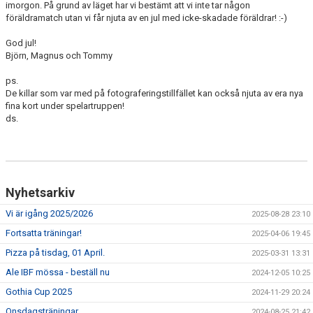
imorgon. På grund av läget har vi bestämt att vi inte tar någon
NYHETSARKIV
föräldramatch utan vi får njuta av en jul med icke-skadade föräldrar! :-)
God jul!
Björn, Magnus och Tommy
ps.
De killar som var med på fotograferingstillfället kan också njuta av era nya
fina kort under spelartruppen!
ds.
Nyhetsarkiv
Vi är igång 2025/2026
2025-08-28 23:10
Fortsatta träningar!
2025-04-06 19:45
Pizza på tisdag, 01 April.
2025-03-31 13:31
Ale IBF mössa - beställ nu
2024-12-05 10:25
Gothia Cup 2025
2024-11-29 20:24
Onsdagsträningar
2024-08-25 21:42