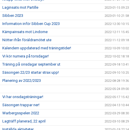
Laginsats mot Partille
2023-01-15 09:23
Sibben 2023
2023-01-10 21:58
Information inför Sibben Cup 2023
2022-12-30 10:15
Kämpainsats mot Lindome
2022-12-11 15:45
Nötter ifrån föräldramötet ute
2022-11-12 09:18
Kalendern uppdaterad med träningstider!
2022-10-09 10:02
Vi kör numera på torsdagar!
2022-10-02 18:18
Träning på onsdagar september ut
2022-09-18 13:41
Säsongen 22/23 startar strax upp!
2022-09-10 10:25
Planering av 2022/2023
2022-08-28 19:36
2022-05-24 09:00
Vi har onsdagsträningar!
2022-05-17 15:42
Säsongen trappar ner!
2022-04-13 10:44
Warbergsspelen 2022
2022-03-29 08:30
Lagträff planerad, 22 april
2022-03-10 08:29
Inställda aktiviteter
2022-01-19 22:14