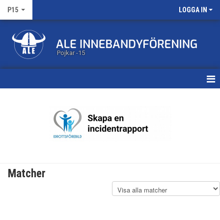
P15
LOGGA IN
Pojkar -15
HEM
KALENDER
MATCHER
TRUPPEN
Matcher
BILDGALLERI
DOKUMENT