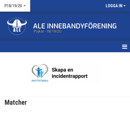
P18/19/20
LOGGA IN
Pojkar -18/19/20
HEM
NYHETER
KALENDER
MATCHER
Matcher
TRUPPEN
DOKUMENT