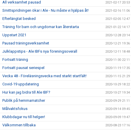
All verksamhet pausad
2021-02-17 20:53
Smittspridningen ökar i Ale - Nu måste vi hjälpas åt!
2021-02-16 11:06
Efterlängtat besked
2021-02-05 12:47
Träning för barn och ungdomar kan återstarta
2021-01-22 14:17
Uppstart 2021
2020-12-28 23:14
Pausad träningsverksamhet
2020-12-21 19:36
Julklappstips - Ale IBFs nya föreningsoverall
2020-12-11 18:48
Fortsatt träning
2020-11-30 22:11
Fortsatt pausat seriespel
2020-11-19 17:35
Vecka 48 - Föreläsningsvecka med starkt startfält!
2020-11-15 21:29
Covid-19 uppdatering
2020-10-29 18:22
Hur kan jag bidra till Ale IBF?
2020-10-27 19:34
Publik på hemmamatcher
2020-09-29 21:11
Målvaktsfokus
2020-09-14 09:45
Klubbdagar nu till helgen!
2020-09-09 19:47
Välkommen tillbaka
2020-08-23 17:16