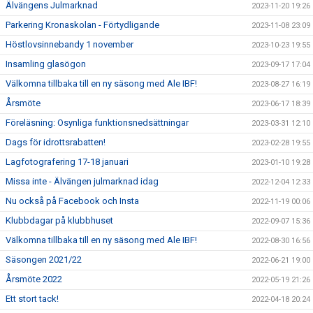
Älvängens Julmarknad
2023-11-20 19:26
Parkering Kronaskolan - Förtydligande
2023-11-08 23:09
Höstlovsinnebandy 1 november
2023-10-23 19:55
Insamling glasögon
2023-09-17 17:04
Välkomna tillbaka till en ny säsong med Ale IBF!
2023-08-27 16:19
Årsmöte
2023-06-17 18:39
Föreläsning: Osynliga funktionsnedsättningar
2023-03-31 12:10
Dags för idrottsrabatten!
2023-02-28 19:55
Lagfotografering 17-18 januari
2023-01-10 19:28
Missa inte - Älvängen julmarknad idag
2022-12-04 12:33
Nu också på Facebook och Insta
2022-11-19 00:06
Klubbdagar på klubbhuset
2022-09-07 15:36
Välkomna tillbaka till en ny säsong med Ale IBF!
2022-08-30 16:56
Säsongen 2021/22
2022-06-21 19:00
Årsmöte 2022
2022-05-19 21:26
Ett stort tack!
2022-04-18 20:24