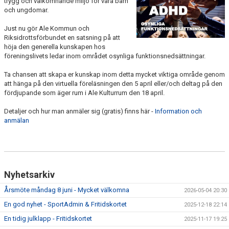
trygg och välkomnande miljö för våra barn
och ungdomar.
Just nu gör Ale Kommun och
Riksidrottsförbundet en satsning på att
höja den generella kunskapen hos
föreningslivets ledar inom området osynliga funktionsnedsättningar.
Ta chansen att skapa er kunskap inom detta mycket viktiga område genom
att hänga på den virtuella föreläsningen den 5 april eller/och deltag på den
fördjupande som äger rum i Ale Kulturrum den 18 april.
Detaljer och hur man anmäler sig (gratis) finns här -
Information och
anmälan
Nyhetsarkiv
Årsmöte måndag 8 juni - Mycket välkomna
2026-05-04 20:30
En god nyhet - SportAdmin & Fritidskortet
2025-12-18 22:14
En tidig julklapp - Fritidskortet
2025-11-17 19:25