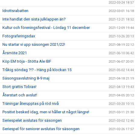
2022-03-24 18:57
Idrottsrabatten
2022-03-01 16:18
Inte handlat den sista julklappen än?
2021-12-21 18:52
Kultur och föreningsfestival - Lördag 11 december
2021-12-09 19:44
Fotograferingsdax
2021-10-26 20:13
Nu startar vi upp säsongen 2021/22!
2021-08-19 22:12
Årsmöte 2021
2021-06-10 06:42
Köp EM tröja - Stötta Ale IBF
2021-06-07 20:01
Tråkig söndag ?!? - Häng på klockan 15
2021-05-02 14:44
Säsongsavslutning 8-9 maj
2021-04-18 21:19
Stort grattis Tobias!
2021-04-13 19:43
Återstart och avslut!
2021-04-05 20:12
Träningar återupptas på röd nivå
2021-03-20 10:15
Positivt besked idag, men vi håller ut något längre!
2021-03-11 21:30
Seriespelet avslutas för säsongen
2021-03-02 12:46
Seriespel för seniorer avslutas för säsongen
2021-02-26 17:57