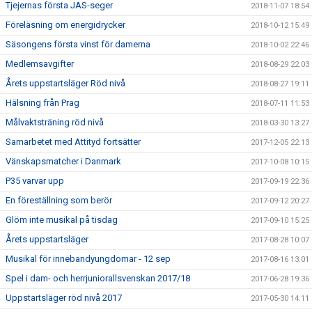
Tjejernas första JAS-seger
2018-11-07 18:54
Föreläsning om energidrycker
2018-10-12 15:49
Säsongens första vinst för damerna
2018-10-02 22:46
Medlemsavgifter
2018-08-29 22:03
Årets uppstartsläger Röd nivå
2018-08-27 19:11
Hälsning från Prag
2018-07-11 11:53
Målvaktsträning röd nivå
2018-03-30 13:27
Samarbetet med Attityd fortsätter
2017-12-05 22:13
Vänskapsmatcher i Danmark
2017-10-08 10:15
P35 varvar upp
2017-09-19 22:36
En föreställning som berör
2017-09-12 20:27
Glöm inte musikal på tisdag
2017-09-10 15:25
Årets uppstartsläger
2017-08-28 10:07
Musikal för innebandyungdomar - 12 sep
2017-08-16 13:01
Spel i dam- och herrjuniorallsvenskan 2017/18
2017-06-28 19:36
Uppstartsläger röd nivå 2017
2017-05-30 14:11