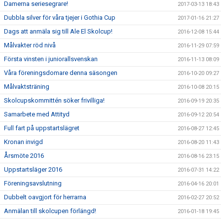
Damerna seriesegrare!
2017-03-13 18:43
Dubbla silver för våra tjejer i Gothia Cup
2017-01-16 21:27
Dags att anmäla sig till Ale El Skolcup!
2016-12-08 15:44
Målvakter röd nivå
2016-11-29 07:59
Första vinsten i juniorallsvenskan
2016-11-13 08:09
Våra föreningsdomare denna säsongen
2016-10-20 09:27
Målvaktsträning
2016-10-08 20:15
Skolcupskommittén söker frivilliga!
2016-09-19 20:35
Samarbete med Attityd
2016-09-12 20:54
Full fart på uppstartslägret
2016-08-27 12:45
Kronan invigd
2016-08-20 11:43
Årsmöte 2016
2016-08-16 23:15
Uppstartsläger 2016
2016-07-31 14:22
Föreningsavslutning
2016-04-16 20:01
Dubbelt oavgjort för herrarna
2016-02-27 20:52
Anmälan till skolcupen förlängd!
2016-01-18 19:45