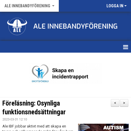
ALE INNEBANDYFÖRENING
LOGGA IN
HEM
VÅRA LAG
FÖRENINGENS MATCHER
KALENDER
Föreläsning: Osynliga
<
>
NYHETSARKIV
funktionsnedsättningar
2023-03-31 12:10
MEDLEMSKAP
Ale IBF jobbar aktivt med att skapa en