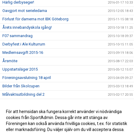
Härlig derbyseger!
2016-01-17 10:33
Oavgjort mot serieledarna
2015-12-05 18:43
Förlust för damerna mot IBK Göteborg
2015-11-15 08:18
Årets innebandyskola igång!
2015-10-18 11:25
F07 sammandrag
2015-10-18 09:37
Derbyfest i Ale Kulturrum
2015-10-15 11:05
Medlemsavgift 2015-16
2015-09-19 18:06
Årsmöte
2015-08-17 22:03
Uppstartsläger 2015
2015-05-12 15:07
Föreningsavslutning 18 april
2015-04-09 09:27
Bilder från Skolcupen
2015-03-13 18:49
Målvaktsutbildning del 2
2015-02-17 20:55
Dags för Ale El Skolcup 2015
2015-02-12 10:13
Ale IBF under VM
För att hemsidan ska fungera korrekt använder vi nödvändiga
2015-01-07 22:33
cookies från SportAdmin. Dessa går inte att stänga av.
Rapport från de röda tröjorna
2014-12-14 16:10
Föreningen kan också använda frivilliga cookies, t.ex. för statistik
eller marknadsföring. Du väljer själv om du vill acceptera dessa.