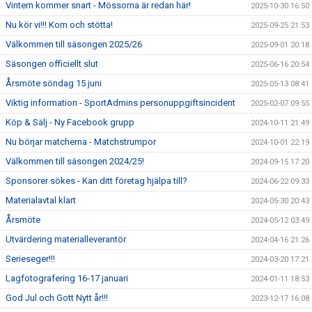
Vintern kommer snart - Mössorna är redan här!
2025-10-30 16:50
Nu kör vi!!! Kom och stötta!
2025-09-25 21:53
Välkommen till säsongen 2025/26
2025-09-01 20:18
Säsongen officiellt slut
2025-06-16 20:54
Årsmöte söndag 15 juni
2025-05-13 08:41
Viktig information - SportAdmins personuppgiftsincident
2025-02-07 09:55
Köp & Sälj - Ny Facebook grupp
2024-10-11 21:49
Nu börjar matcherna - Matchstrumpor
2024-10-01 22:19
Välkommen till säsongen 2024/25!
2024-09-15 17:20
Sponsorer sökes - Kan ditt företag hjälpa till?
2024-06-22 09:33
Materialavtal klart
2024-05-30 20:43
Årsmöte
2024-05-12 03:49
Utvärdering materialleverantör
2024-04-16 21:26
Serieseger!!!
2024-03-20 17:21
Lagfotografering 16-17 januari
2024-01-11 18:53
God Jul och Gott Nytt år!!!
2023-12-17 16:08